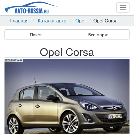
Togg
navig
Главная
Каталог авто
Opel
Opel Corsa
Поиск
Все марки
Opel Corsa
Назад
Впер