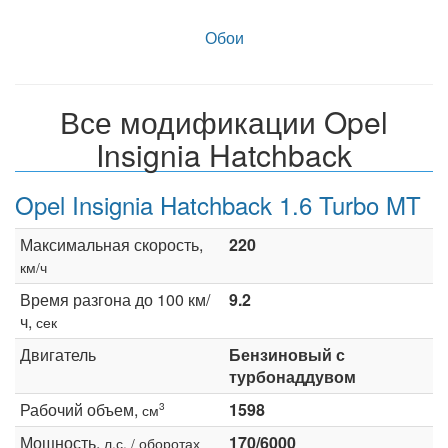
Обои
Все модификации Opel
Insignia Hatchback
Opel Insignia Hatchback 1.6 Turbo MT
Максимальная скорость,
220
км/ч
Время разгона до 100 км/
9.2
ч,
сек
Двигатель
Бензиновый с
турбонаддувом
Рабочий объем,
1598
3
см
Мощность,
170/6000
л.с. / оборотах