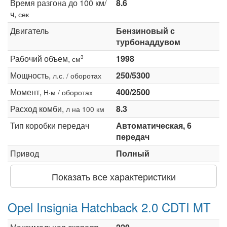
Время разгона до 100 км/
8.6
ч,
сек
Двигатель
Бензиновый с
турбонаддувом
Рабочий объем,
1998
3
см
Мощность,
250/5300
л.с. / оборотах
Момент,
400/2500
Н·м / оборотах
Расход комби,
8.3
л на 100 км
Тип коробки передач
Автоматическая, 6
передач
Привод
Полный
Показать все характеристики
Opel Insignia Hatchback 2.0 CDTI MT