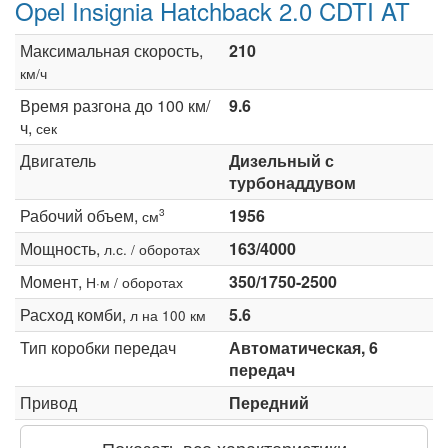
Opel Insignia Hatchback 2.0 CDTI AT
Максимальная скорость,
210
км/ч
Время разгона до 100 км/
9.6
ч,
сек
Двигатель
Дизельный с
турбонаддувом
Рабочий объем,
1956
3
см
Мощность,
163/4000
л.с. / оборотах
Момент,
350/1750-2500
Н·м / оборотах
Расход комби,
5.6
л на 100 км
Тип коробки передач
Автоматическая, 6
передач
Привод
Передний
Показать все характеристики