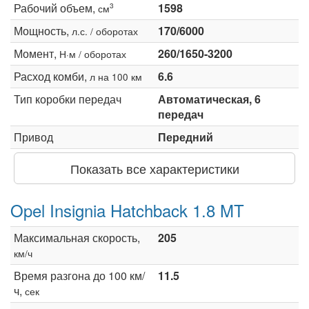
Рабочий объем,
1598
3
см
Мощность,
170/6000
л.с. / оборотах
Момент,
260/1650-3200
Н·м / оборотах
Расход комби,
6.6
л на 100 км
Тип коробки передач
Автоматическая, 6
передач
Привод
Передний
Показать все характеристики
Opel Insignia Hatchback 1.8 MT
Максимальная скорость,
205
км/ч
Время разгона до 100 км/
11.5
ч,
сек