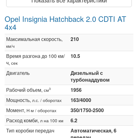
Opel Insignia Hatchback 2.0 CDTI AT
4x4
Максимальная скорость,
210
км/ч
Время разгона до 100 км/
10.5
ч,
сек
Двигатель
Дизельный с
турбонаддувом
Рабочий объем,
1956
3
см
Мощность,
163/4000
л.с. / оборотах
Момент,
350/1750-2500
Н·м / оборотах
Расход комби,
6.2
л на 100 км
Тип коробки передач
Автоматическая, 6
передач