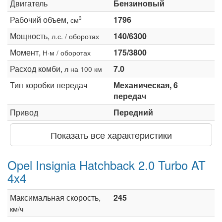
Двигатель
Бензиновый
Рабочий объем,
1796
3
см
Мощность,
140/6300
л.с. / оборотах
Момент,
175/3800
Н·м / оборотах
Расход комби,
7.0
л на 100 км
Тип коробки передач
Механическая, 6
передач
Привод
Передний
Показать все характеристики
Opel Insignia Hatchback 2.0 Turbo AT
4x4
Максимальная скорость,
245
км/ч