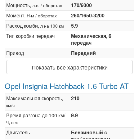
Мощность,
170/6000
л.с. / оборотах
Момент,
260/1650-3200
Н·м / оборотах
Расход комби,
5.9
л на 100 км
Тип коробки передач
Механическая, 6
передач
Привод
Передний
Показать все характеристики
Opel Insignia Hatchback 1.6 Turbo AT
Максимальная скорость,
210
км/ч
Время разгона до 100 км/
9.9
ч,
сек
Двигатель
Бензиновый с