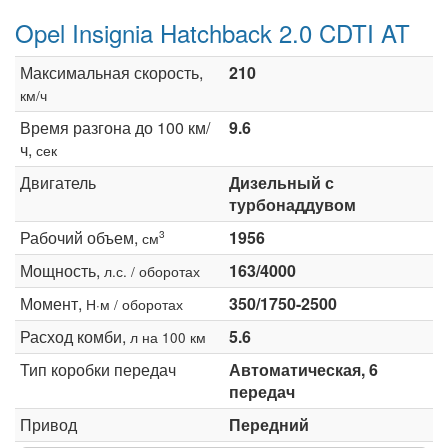
Opel Insignia Hatchback 2.0 CDTI AT
Максимальная скорость,
210
км/ч
Время разгона до 100 км/
9.6
ч,
сек
Двигатель
Дизельный с
турбонаддувом
Рабочий объем,
1956
3
см
Мощность,
163/4000
л.с. / оборотах
Момент,
350/1750-2500
Н·м / оборотах
Расход комби,
5.6
л на 100 км
Тип коробки передач
Автоматическая, 6
передач
Привод
Передний