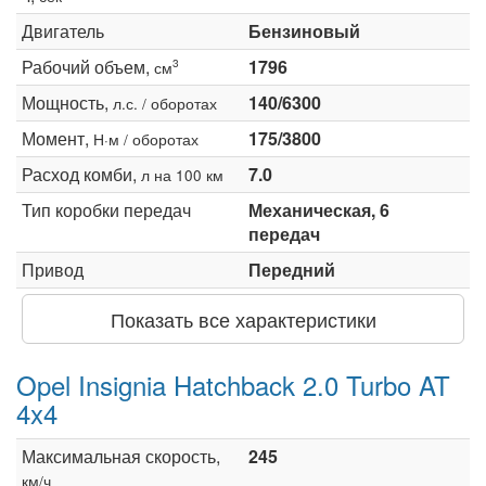
Двигатель
Бензиновый
Рабочий объем,
1796
3
см
Мощность,
140/6300
л.с. / оборотах
Момент,
175/3800
Н·м / оборотах
Расход комби,
7.0
л на 100 км
Тип коробки передач
Механическая, 6
передач
Привод
Передний
Показать все характеристики
Opel Insignia Hatchback 2.0 Turbo AT
4x4
Максимальная скорость,
245
км/ч