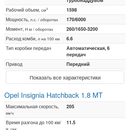
турбонаддувом
Рабочий объем,
1598
3
см
Мощность,
170/6000
л.с. / оборотах
Момент,
260/1650-3200
Н·м / оборотах
Расход комби,
6.6
л на 100 км
Тип коробки передач
Автоматическая, 6
передач
Привод
Передний
Показать все характеристики
Opel Insignia Hatchback 1.8 MT
Максимальная скорость,
205
км/ч
Время разгона до 100 км/
11.5
ч,
сек