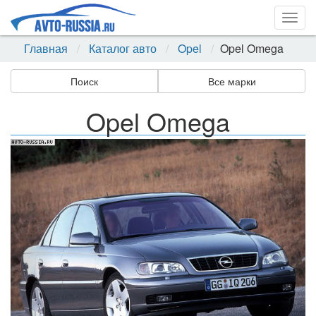
Togg
navig
Главная
Каталог авто
Opel
Opel Omega
Поиск
Все марки
Opel Omega
Назад
Впер