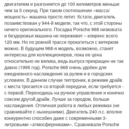
двигателем и разгоняется до 100 километров меньше
чем за 5 секунд. При таком соотношении «масса/
мощность» машина просто летит. Кстати, двигатель
позаимствован у 944-й модели, так что, с этой стороны
ничего оригинального. Посадка Porsche 968 низковата
и бездорожья машина не переживет – клиренс всего
120 мм. Но по ровной трассе прокатиться с ветерком
можно. В будущем 968-я модель, возможно, станет
интересна для коллекционеров, пока ее цена
относительно не велика, ведь выпуск прекращен не так
давно (1995 год). Porsche 968 очень удобен для
ежедневного наслаждения за рулем и в городских
условиях. В данном случае типтроник, в режиме драйв
с места трогается со второй передачи, если требуется -
с первой. Переходишь на ручное управление и конечно
совсем другой драйв. Лучше за городом, больше
наслаждения. Отличная работа в любых режимах (не
сравнивайте с нынешними). Двигатель 240 л.с. вполне
конкурентно способен даже с современными 3-
литровыми «атмосферниками». Сравнивали Porsche