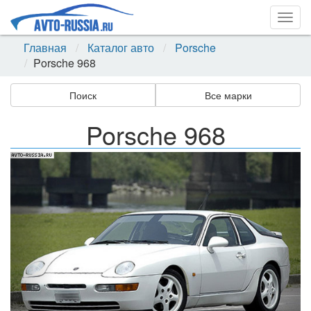
Togg
navig
Главная
Каталог авто
Porsche
Porsche 968
Поиск
Все марки
Porsche 968
Назад
Впер