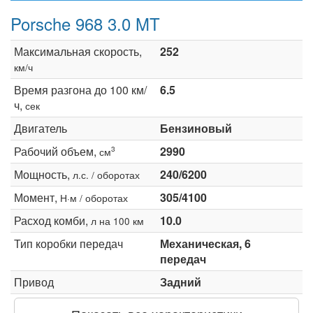
Porsche 968 3.0 MT
Максимальная скорость,
252
км/ч
Время разгона до 100 км/
6.5
ч,
сек
Двигатель
Бензиновый
Рабочий объем,
2990
3
см
Мощность,
240/6200
л.с. / оборотах
Момент,
305/4100
Н·м / оборотах
Расход комби,
10.0
л на 100 км
Тип коробки передач
Механическая, 6
передач
Привод
Задний