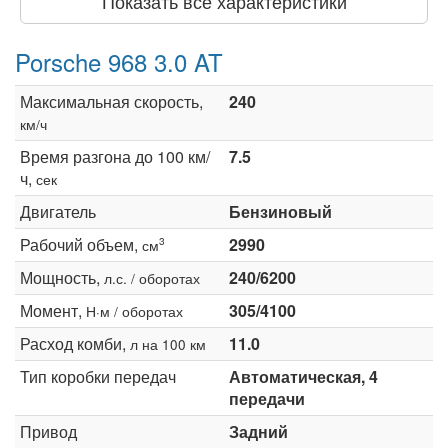
Показать все характеристики
Porsche 968 3.0 AT
Максимальная скорость,
240
км/ч
Время разгона до 100 км/
7.5
ч,
сек
Двигатель
Бензиновый
Рабочий объем,
2990
3
см
Мощность,
240/6200
л.с. / оборотах
Момент,
305/4100
Н·м / оборотах
Расход комби,
11.0
л на 100 км
Тип коробки передач
Автоматическая, 4
передачи
Привод
Задний