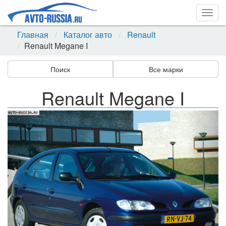
Togg
navig
Главная
Каталог авто
Renault
Renault Megane I
Поиск
Все марки
Renault Megane I
Назад
Впер