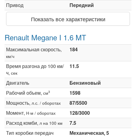
Привод
Передний
Показать все характеристики
Renault Megane I 1.6 MT
Максимальная скорость,
184
км/ч
Время разгона до 100 км/
11.5
ч,
сек
Двигатель
Бензиновый
Рабочий объем,
1598
3
см
Мощность,
87/5500
л.с. / оборотах
Момент,
128/3000
Н·м / оборотах
Расход комби,
7.5
л на 100 км
Тип коробки передач
Механическая, 5