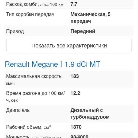
Расход комби,
7.7
л на 100 км
Тип коробки передач
Механическая, 5
передач
Привод
Передний
Показать все характеристики
Renault Megane I 1.9 dCi MT
Максимальная скорость,
183
км/ч
Время разгона до 100 км/
12.2
ч,
сек
Двигатель
Дизельный с
турбонаддувом
Рабочий объем,
1870
3
см
Мощность,
98/4000
л.с. / оборотах