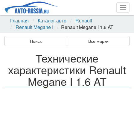
Togg
navig
Главная
Каталог авто
Renault
Renault Megane I
Renault Megane I 1.6 AT
Поиск
Все марки
Технические
характеристики Renault
Megane I 1.6 AT