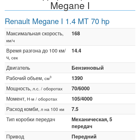
Megane I
Renault Megane I 1.4 MT 70 hp
Максимальная скорость,
168
км/ч
Время разгона до 100 км/
14.4
ч,
сек
Двигатель
Бензиновый
Рабочий объем,
1390
3
см
Мощность,
70/6000
л.с. / оборотах
Момент,
105/4000
Н·м / оборотах
Расход комби,
7.5
л на 100 км
Тип коробки передач
Механическая, 5
передач
Привод
Передний