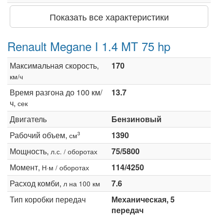
Показать все характеристики
Renault Megane I 1.4 MT 75 hp
Максимальная скорость,
170
км/ч
Время разгона до 100 км/
13.7
ч,
сек
Двигатель
Бензиновый
Рабочий объем,
1390
3
см
Мощность,
75/5800
л.с. / оборотах
Момент,
114/4250
Н·м / оборотах
Расход комби,
7.6
л на 100 км
Тип коробки передач
Механическая, 5
передач