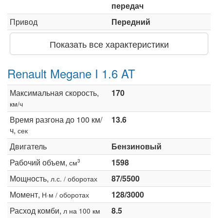
передач
Привод
Передний
Показать все характеристики
Renault Megane I 1.6 AT
Максимальная скорость,
170
км/ч
Время разгона до 100 км/
13.6
ч,
сек
Двигатель
Бензиновый
Рабочий объем,
1598
3
см
Мощность,
87/5500
л.с. / оборотах
Момент,
128/3000
Н·м / оборотах
Расход комби,
8.5
л на 100 км