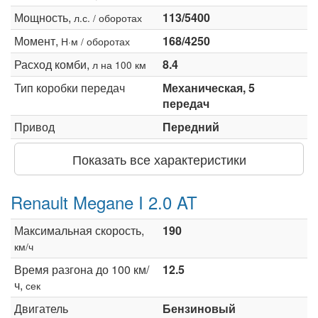
Мощность,
113/5400
л.с. / оборотах
Момент,
168/4250
Н·м / оборотах
Расход комби,
8.4
л на 100 км
Тип коробки передач
Механическая, 5
передач
Привод
Передний
Показать все характеристики
Renault Megane I 2.0 AT
Максимальная скорость,
190
км/ч
Время разгона до 100 км/
12.5
ч,
сек
Двигатель
Бензиновый