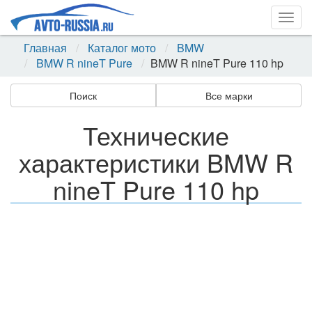
Togg
navig
Главная
Каталог мото
BMW
BMW R nineT Pure
BMW R nineT Pure 110 hp
Поиск
Все марки
Технические
характеристики BMW R
nineT Pure 110 hp