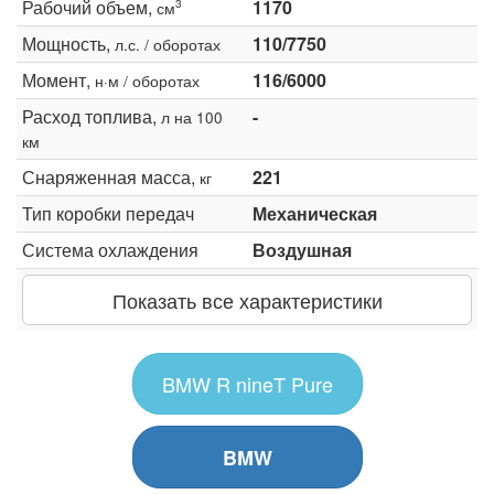
Рабочий объем,
1170
3
см
Мощность,
110/7750
л.с. / оборотах
Момент,
116/6000
н·м / оборотах
Расход топлива,
-
л на 100
км
Снаряженная масса,
221
кг
Тип коробки передач
Механическая
Система охлаждения
Воздушная
Показать все характеристики
BMW R nineT Pure
BMW