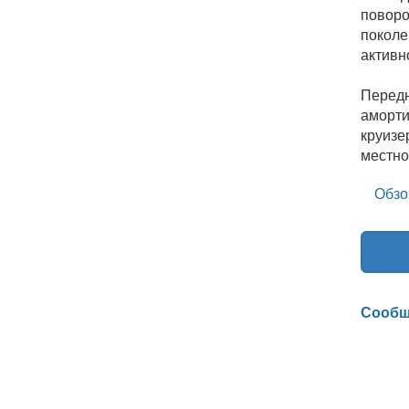
поворо
поколе
активн
Передн
аморти
круизе
местно
Обзо
Сообщ