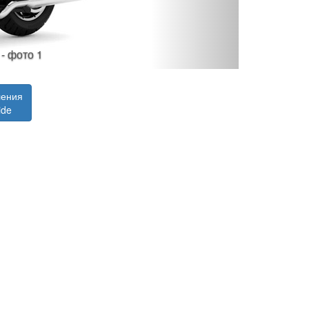
 - фото 1
ления
ide