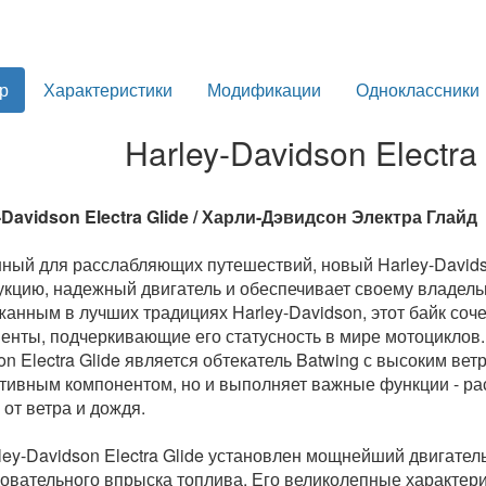
р
Характеристики
Модификации
Одноклассники
Harley-Davidson Electra 
-Davidson Electra Glide / Харли-Дэвидсон Электра Глайд
ный для расслабляющих путешествий, новый Harley-Davidso
укцию, надежный двигатель и обеспечивает своему владел
анным в лучших традициях Harley-Davidson, этот байк соч
енты, подчеркивающие его статусность в мире мотоциклов.
on Electra Glide является обтекатель Batwing с высоким вет
тивным компонентом, но и выполняет важные функции - ра
 от ветра и дождя.
ley-Davidson Electra Glide установлен мощнейший двигатель
овательного впрыска топлива. Его великолепные характер