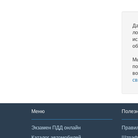
Да
ло
ис
об
Мы
по
во
св
Меню
Полез
Экзамен ПДД онлайн
Правил
Каталог автомобилей
Штраф