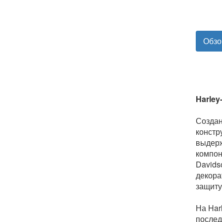
Обзо
Harley
Создан
констр
выдерж
компон
Davids
декора
защиту
На Har
послед