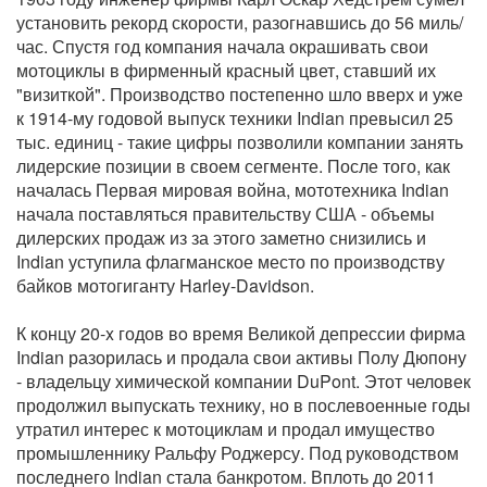
установить рекорд скорости, разогнавшись до 56 миль/
час. Спустя год компания начала окрашивать свои
мотоциклы в фирменный красный цвет, ставший их
"визиткой". Производство постепенно шло вверх и уже
к 1914-му годовой выпуск техники Indian превысил 25
тыс. единиц - такие цифры позволили компании занять
лидерские позиции в своем сегменте. После того, как
началась Первая мировая война, мототехника Indian
начала поставляться правительству США - объемы
дилерских продаж из за этого заметно снизились и
Indian уступила флагманское место по производству
байков мотогиганту Harley-Davidson.
К концу 20-x годов вo время Великой депрессии фирма
Indian разорилась и продала свои активы Полу Дюпону
- владельцу химической компании DuPont. Этот человек
продолжил выпускать технику, но в послевоенные годы
утратил интерес к мотоциклам и продал имущество
промышленнику Ральфу Роджерсу. Под руководством
последнего Indian стала банкротом. Вплоть до 2011