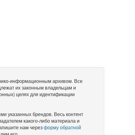
рико-информационным архивом. Все
длежат их законным владельцам и
онных) целях для идентификации
и указанных брендов. Весь контент
ладателем какого-либо материала и
напишите нам через
форму обратной
лим его.