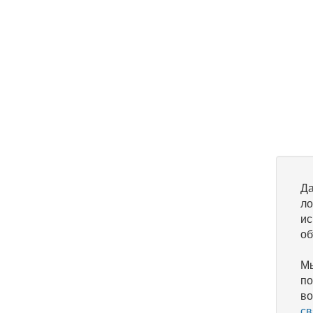
Да
ло
ис
об
Мы
по
во
св