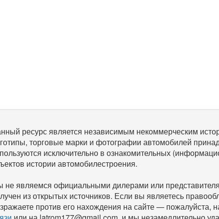
нный ресурс является независимым некоммерческим исто
готипы, торговые марки и фотографии автомобилей прина
пользуются исключительно в ознакомительных (информаци
ъектов истории автомобилестроения.
 не являемся официальными дилерами или представителям
лучен из открытых источников. Если вы являетесь правооб
зражаете против его нахождения на сайте — пожалуйста, 
язи
или на latrom177@gmail.com, и мы незамедлительно уда