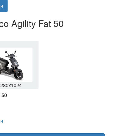
и
 Agility Fat 50
1280x1024
 50
и