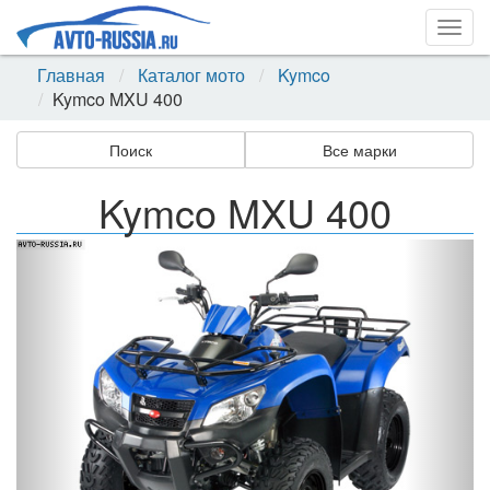
Togg
navig
Главная
Каталог мото
Kymco
Kymco MXU 400
Поиск
Все марки
Kymco MXU 400
Назад
Впер