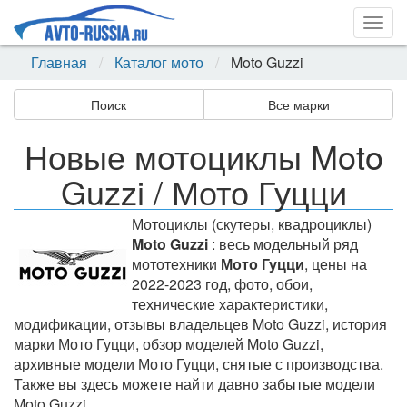
Togg
navig
Главная
Каталог мото
Moto Guzzi
Поиск
Все марки
Новые мотоциклы Moto
Guzzi / Мото Гуцци
Мотоциклы (скутеры, квадроциклы)
Moto Guzzi
: весь модельный ряд
мототехники
Мото Гуцци
, цены на
2022-2023 год, фото, обои,
технические характеристики,
модификации, отзывы владельцев Moto Guzzi, история
марки Мото Гуцци, обзор моделей Moto Guzzi,
архивные модели Мото Гуцци, снятые с производства.
Также вы здесь можете найти давно забытые модели
Moto Guzzi.