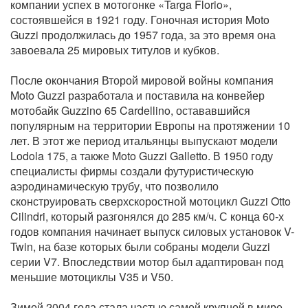
компании успех в мотогонке «Targa Florio»,
состоявшейся в 1921 году. Гоночная история Moto
Guzzi продолжилась до 1957 года, за это время она
завоевала 25 мировых титулов и кубков.
После окончания Второй мировой войны компания
Moto Guzzi разработала и поставила на конвейер
мотобайк Guzzino 65 Cardellino, остававшийся
популярным на территории Европы на протяжении 10
лет. В этот же период итальянцы выпускают модели
Lodola 175, а также Moto Guzzi Galletto. В 1950 году
специалисты фирмы создали футуристическую
аэродинамическую трубу, что позволило
сконструировать сверхскоростной мотоцикл Guzzi Otto
Cilindri, который разгонялся до 285 км/ч. С конца 60-х
годов компания начинает выпуск силовых установок V-
Twin, на базе которых были собраны модели Guzzi
серии V7. Впоследствии мотор был адаптирован под
меньшие мотоциклы V35 и V50.
Зимой 2004 года стала частью самой крупной в мире