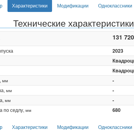
р
Характеристики
Модификации
Одноклассники
Технические характеристики
131 720
ыпуска
2023
Квадроц
Квадроц
,
-
мм
на,
-
мм
а,
-
мм
а по седлу,
680
мм
р
Характеристики
Модификации
Одноклассники