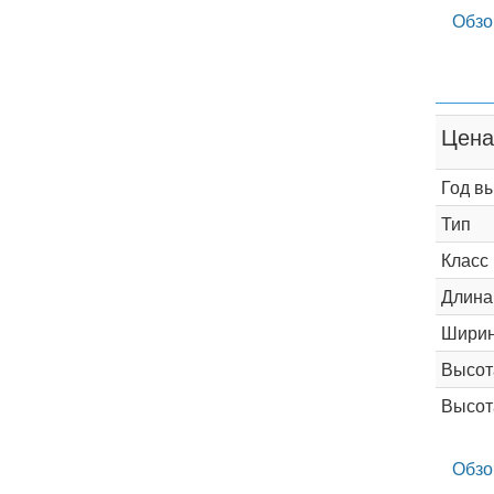
Обзо
Цена
Год в
Тип
Класс
Длина
Шири
Высот
Высот
Обзо