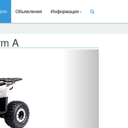
ото
Объявления
Информация
rm A
Вперед