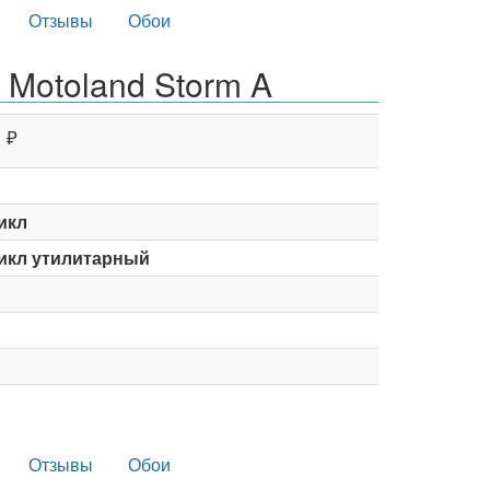
Отзывы
Обои
 Motoland Storm A
₽
икл
икл утилитарный
Отзывы
Обои