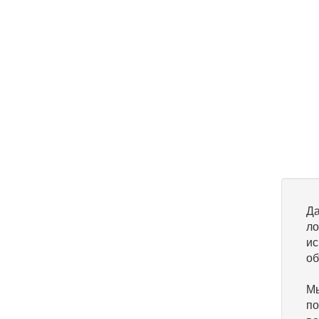
Да
ло
ис
об
Мы
по