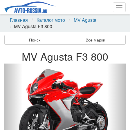
Togg
navig
Главная
Каталог мото
MV Agusta
MV Agusta F3 800
Поиск
Все марки
MV Agusta F3 800
Назад
Впер