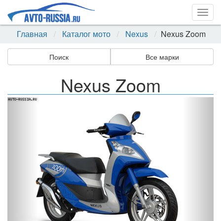
Togg
navig
Главная
Каталог мото
Nexus
Nexus Zoom
Поиск
Все марки
Nexus Zoom
Назад
Впер