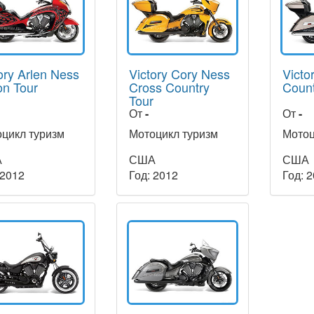
ory Arlen Ness
Victory Cory Ness
Victo
on Tour
Cross Country
Count
Tour
От
-
От
-
цикл туризм
Мотоцикл туризм
Мотоц
А
США
США
 2012
Год: 2012
Год: 