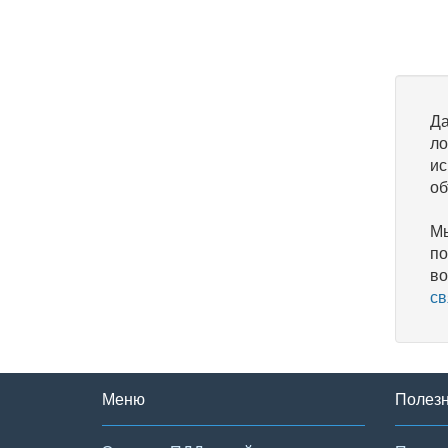
Да
ло
ис
об
Мы
по
во
св
Меню
Полез