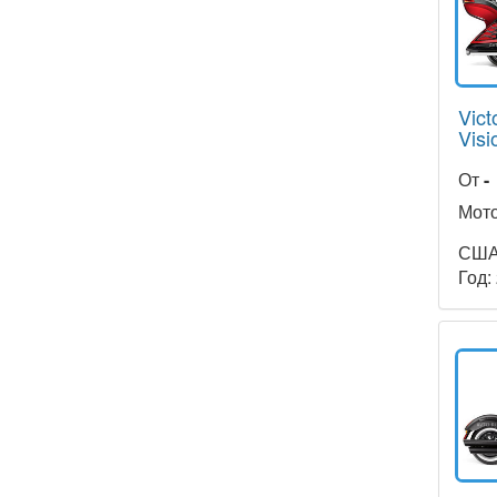
Vict
Visi
От
-
Мото
СШ
Год: