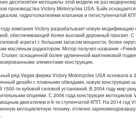
них десятилетия мотоциклы этой модели не раз модернизи
ров производства Victory Motorcycles USA. Байк оснащает
двалом, гидротолкателями клапанов и пятиступенчатой КП
 году компания Victory разрабатывает новую модификацию с
кой, обеспечивающей более высокий дорожный просвет. С 
силовой агрегат с большим запасом мощности, более окру
ам масляным радиатором. Мотор получил название «Freedo
g Cruiser, оснащенной более удлиненной маятниковой подв
изированными элементами конструкции.
ный ряд Vegas фирма Victory Motorcycles USA основала в 
енный дизайн с плавными обводами, новую конструкцию ша
 1500-ти кубовой силовой установкой. В 2004 году мир увид
ительными опциями. С 2006 года конструкция мотоциклов Ve
мощным двигателем и 6-ти ступенчатой КПП. На 2014 год Vi
венную мотоциклетную технику, отлично зарекомендовавшую
.