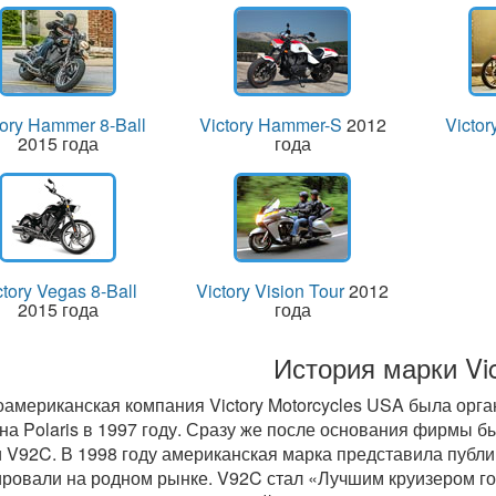
tory Hammer 8-Ball
Victory Hammer-S
2012
Victor
2015 года
года
ctory Vegas 8-Ball
Victory Vision Tour
2012
2015 года
года
История марки Vic
американская компания Victory Motorcycles USA была орга
на Polaris в 1997 году. Сразу же после основания фирмы 
 V92C. В 1998 году американская марка представила публи
ровали на родном рынке. V92C стал «Лучшим круизером год