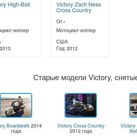
ory High-Ball
Victory Zach Ness
Cross Country
От
-
цикл чоппер
Мотоцикл чоппер
А
США
 2013
Год: 2012
Старые модели Victory, сняты
ory Boardwalk
2014
Victory Cross Country
Victory
года
2012 года
Bal