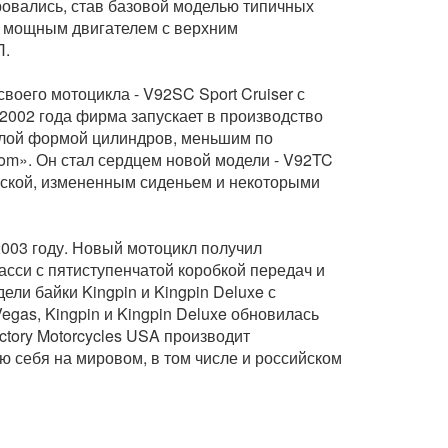
ровались, став базовой моделью типичных
ся мощным двигателем с верхним
П.
воего мотоцикла - V92SC Sport Cruiser с
2002 года фирма запускает в производство
глой формой цилиндров, меньшим по
m». Он стал сердцем новой модели - V92TC
еской, измененным сиденьем и некоторыми
2003 году. Новый мотоцикл получил
сси с пятиступенчатой коробкой передач и
ели байки Kingpin и Kingpin Deluxe с
gas, Kingpin и Kingpin Deluxe обновилась
ctory Motorcycles USA производит
 себя на мировом, в том числе и российском