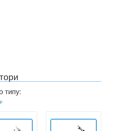
тори
о типу:
ер