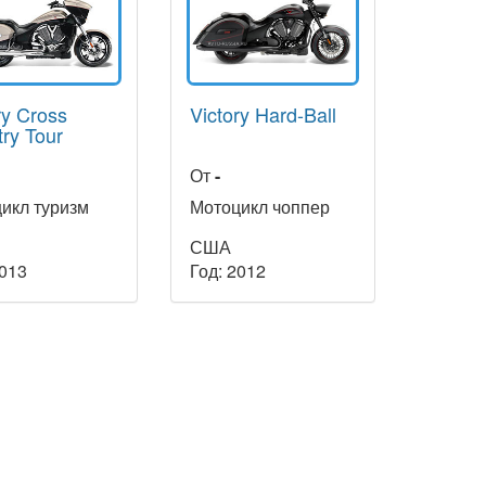
ry Cross
Victory Hard-Ball
ry Tour
От
-
икл туризм
Мотоцикл чоппер
США
2013
Год: 2012