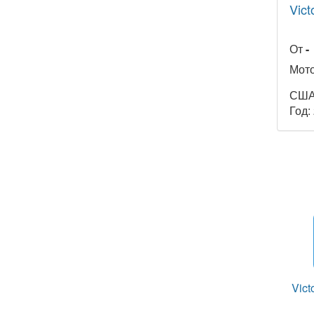
Vict
От
-
Мото
СШ
Год:
Vict