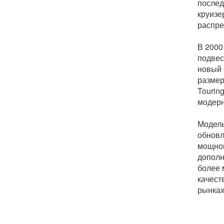
послед
круизе
распре
В 2000
подвес
новый 
размер
Tourin
модерн
Модель
обновл
мощной
дополн
более 
качест
рынках