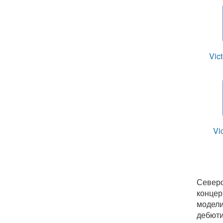
Vic
Vi
Северо
концер
модели
дебюти