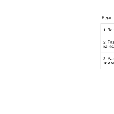
В данн
1. За
2. Ра
качес
3. Ра
том ч