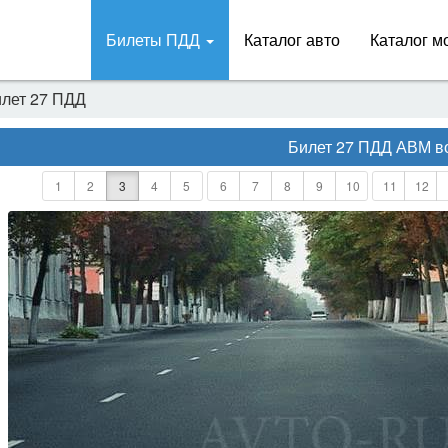
Билеты ПДД
Каталог авто
Каталог м
лет 27 ПДД
Билет 27 ПДД АВМ
в
1
2
3
4
5
6
7
8
9
10
11
12