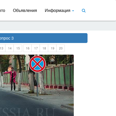
ото
Объявления
Информация
опрос 3
13
14
15
16
17
18
19
20