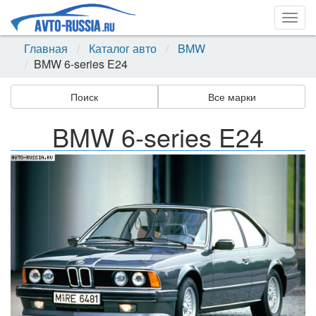
Togg
navig
Главная
Каталог авто
BMW
BMW 6-series E24
Поиск
Все марки
BMW 6-series E24
Назад
Впер