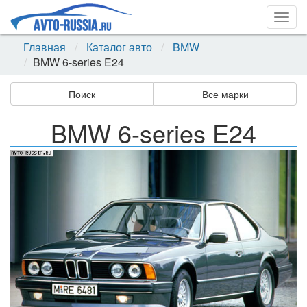
Togg
navig
Главная
Каталог авто
BMW
BMW 6-series E24
Поиск
Все марки
BMW 6-series E24
Назад
Впер