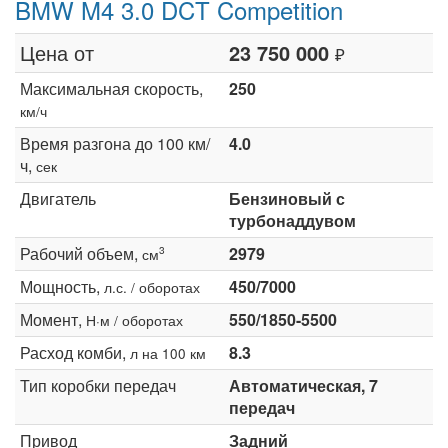
BMW M4 3.0 DCT Competition
Цена от
23 750 000
₽
Максимальная скорость,
250
км/ч
Время разгона до 100 км/
4.0
ч,
сек
Двигатель
Бензиновый с
турбонаддувом
Рабочий объем,
2979
3
см
Мощность,
450/7000
л.с. / оборотах
Момент,
550/1850-5500
Н·м / оборотах
Расход комби,
8.3
л на 100 км
Тип коробки передач
Автоматическая, 7
передач
Привод
Задний