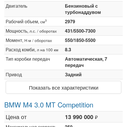
Двигатель
Бензиновый с
турбонаддувом
Рабочий объем,
2979
3
см
Мощность,
431/5500-7300
л.с. / оборотах
Момент,
550/1850-5500
Н·м / оборотах
Расход комби,
8.3
л на 100 км
Тип коробки передач
Автоматическая, 7
передач
Привод
Задний
Показать все характеристики
BMW M4 3.0 MT Competition
Цена от
13 990 000
₽
Максимальная скорость,
250