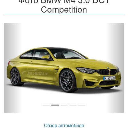
Competition
Назад
Впер
Обзор автомобиля