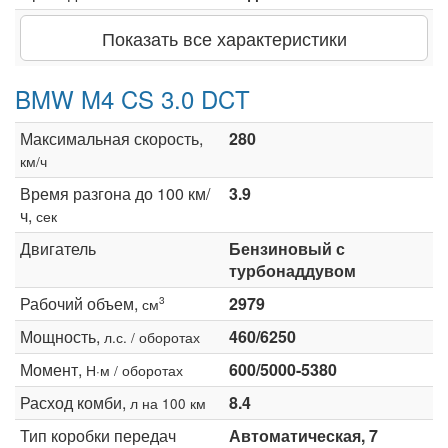
Показать все характеристики
BMW M4 CS 3.0 DCT
Максимальная скорость,
280
км/ч
Время разгона до 100 км/
3.9
ч,
сек
Двигатель
Бензиновый с
турбонаддувом
Рабочий объем,
2979
3
см
Мощность,
460/6250
л.с. / оборотах
Момент,
600/5000-5380
Н·м / оборотах
Расход комби,
8.4
л на 100 км
Тип коробки передач
Автоматическая, 7