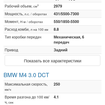
Рабочий объем,
2979
3
см
Мощность,
431/5500-7300
л.с. / оборотах
Момент,
550/1850-5500
Н·м / оборотах
Расход комби,
8.8
л на 100 км
Тип коробки передач
Механическая, 6
передач
Привод
Задний
Показать все характеристики
BMW M4 3.0 DCT
Максимальная скорость,
250
км/ч
Время разгона до 100 км/
4.1
ч,
сек