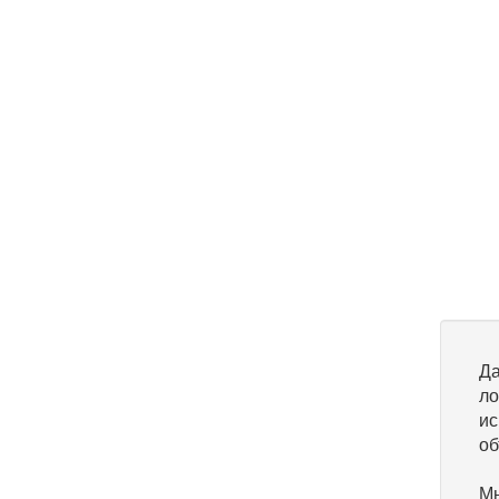
Да
ло
ис
об
Мы