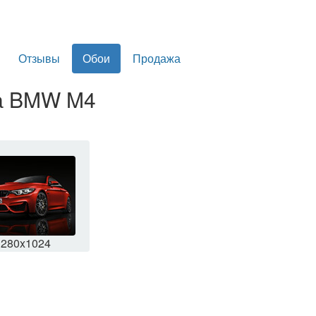
Отзывы
Обои
Продажа
ла BMW M4
1280x1024