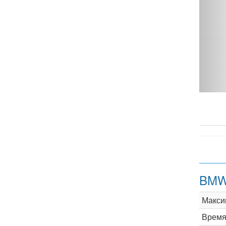
T - фото 1
BMW
Макси
Время 