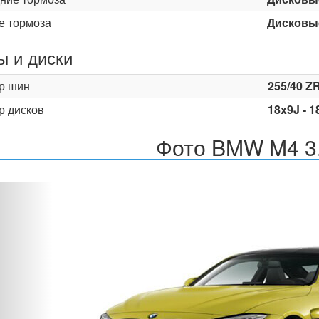
е тормоза
Дисковы
 и диски
р шин
255/40 ZR
р дисков
18x9J - 1
Фото BMW M4 3
Назад