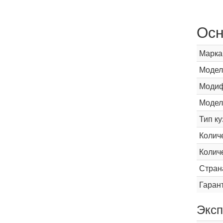
Осн
Марка
Модел
Модиф
Модел
Тип ку
Колич
Колич
Стран
Гаран
Эксп