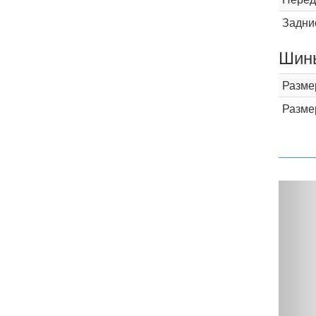
Задни
Шины
Разме
Разме