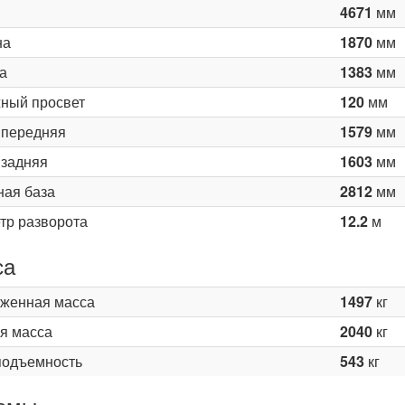
4671
мм
на
1870
мм
а
1383
мм
ный просвет
120
мм
 передняя
1579
мм
 задняя
1603
мм
ная база
2812
мм
тр разворота
12.2
м
са
женная масса
1497
кг
я масса
2040
кг
подъемность
543
кг