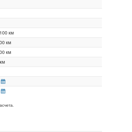
100 км
00 км
00 км
км
асчета.