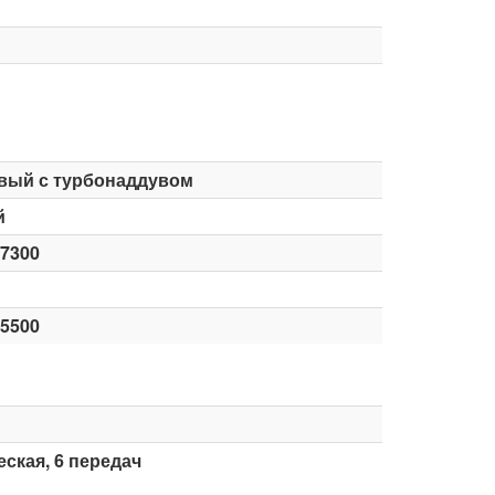
вый с турбонаддувом
й
-7300
-5500
ская, 6 передач