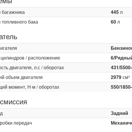
емы
 багажника
445
л
 топливного бака
60
л
атель
вигателя
Бензино
 цилиндров / расположение
6/Рядны
ть двигателя, л.с / оборотах
431/5500
ий объем двигателя
2979
см³
ий момент, Н·м / оборотах
550/1850
смиссия
д
Задний
оробки передач
Механиче