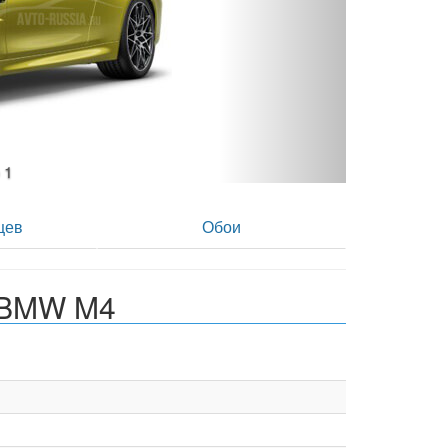
ото 2
цев
Обои
 BMW M4