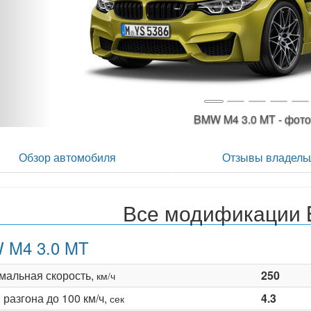
BMW M4 3.0 MT - ф
Обзор автомобиля
Отзывы владель
Все модификации
 M4 3.0 MT
мальная скорость,
250
км/ч
разгона до 100 км/ч,
4.3
сек