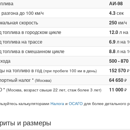
оплива
АИ-98
разгона до 100 км/ч
4.3
сек
мальная скорость
250
км/ч
д топлива в городском цикле
12.0
л на 
 топлива на трассе
6.9
л на 1
д топлива в смешанном цикле
8.8
л на 1
 хода
500 - 870
ды на топливо в год
152 570
(при пробеге 100 км в день)
₽
портный налог *
64 650
(Москва)
₽
О *
11 000
(Москва, возраст свыше 22 лет, стаж более 3 лет)
₽
льзуйтесь калькуляторами
Налога
и
ОСАГО
для более детального р
риты и размеры