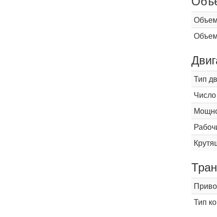
Объ
Объем
Объем
Двиг
Тип д
Число
Мощнос
Рабоч
Крутящ
Тран
Приво
Тип к