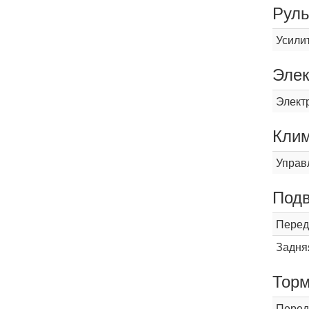
Рул
Усили
Элек
Элект
Кли
Управ
Подв
Перед
Задня
Торм
Перед