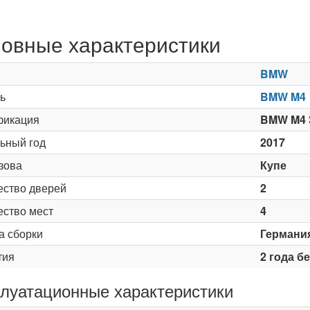
овные характеристики
BMW
ь
BMW M4
икация
BMW M4 
ьный год
2017
зова
Купе
ество дверей
2
ество мест
4
а сборки
Германи
тия
2 года б
луатационные характеристики