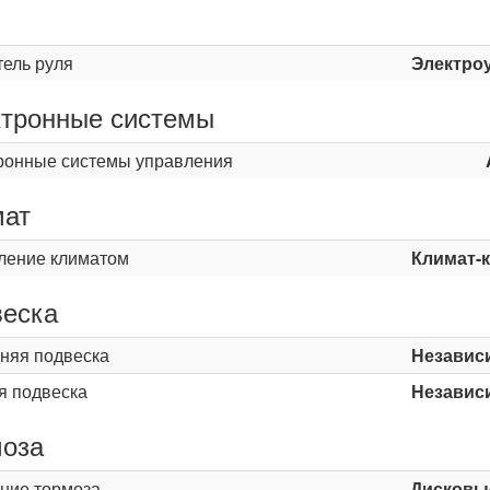
ь
тель руля
Электро
тронные системы
ронные системы управления
мат
ление климатом
Климат-
еска
няя подвеска
Независ
я подвеска
Независ
оза
ние тормоза
Дисковы