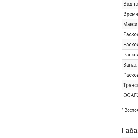
Вид т
Время 
Макси
Расхо
Расход
Расхо
Запас
Расхо
Транс
ОСАГ
* Воспо
Габа