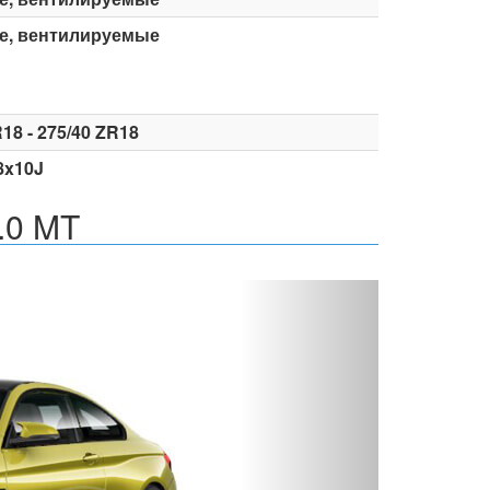
е, вентилируемые
18 - 275/40 ZR18
8x10J
.0 MT
Вперед