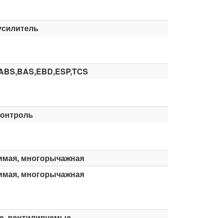
усилитель
ABS,BAS,EBD,ESP,TCS
контроль
имая, многорычажная
имая, многорычажная
е, вентилируемые