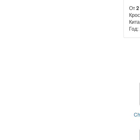
От
2
Крос
Кита
Год:
Ch