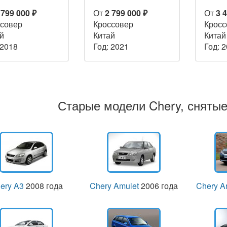
 799 000 ₽
От
2 799 000 ₽
От
3 
совер
Кроссовер
Кросс
й
Китай
Китай
 2018
Год: 2021
Год: 
Старые модели Chery, снятые
ery A3
2008 года
Chery Amulet
2006 года
Chery Ar