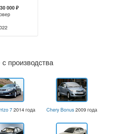
430 000 ₽
овер
2022
 с производства
rizo 7
2014 года
Chery Bonus
2009 года