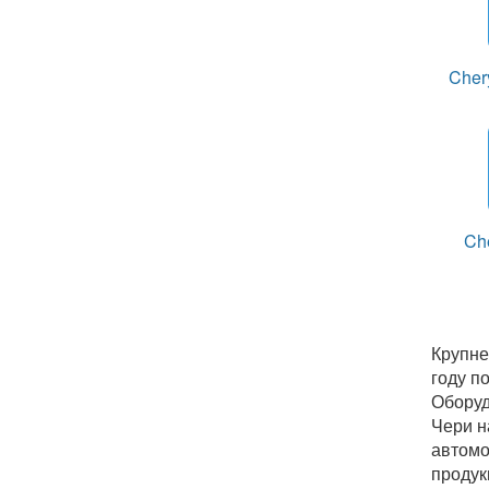
Cher
Ch
Крупне
году п
Оборуд
Чери н
автомо
продук