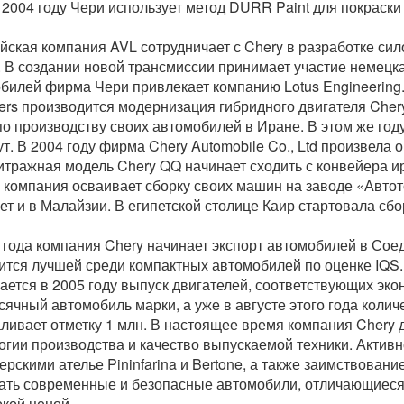
В 2004 году Чери использует метод DURR Paint для покраск
йская компания AVL сотрудничает с Chery в разработке си
. В создании новой трансмиссии принимает участие немецк
билей фирма Чери привлекает компанию Lotus Engineering. 
ers производится модернизация гибридного двигателя Chery
по производству своих автомобилей в Иране. В этом же го
ут. В 2004 году фирма Chery Automobile Co., Ltd произвела 
тражная модель Chery QQ начинает сходить с конвейера ира
 компания осваивает сборку своих машин на заводе «Авто
ет и в Малайзии. В египетской столице Каир стартовала сб
 года компания Chery начинает экспорт автомобилей в Со
ится лучшей среди компактных автомобилей по оценке IQS.
ается в 2005 году выпуск двигателей, соответствующих эко
сячный автомобиль марки, а уже в августе этого года кол
ливает отметку 1 млн. В настоящее время компания Chery
огии производства и качество выпускаемой техники. Актив
ерскими ателье Pininfarina и Bertone, а также заимствован
ать современные и безопасные автомобили, отличающиеся
кой ценой.