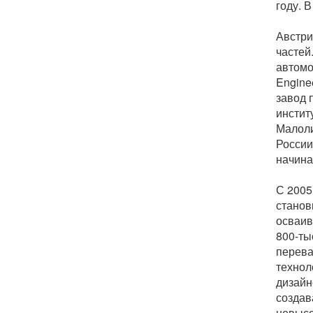
году. 
Австри
частей
автомо
Engine
завод 
инстит
Малоли
России
начина
С 2005
станов
осваив
800-ты
перева
технол
дизайн
создав
невысо