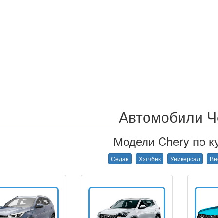
Автомобили Ч
Модели Chery по ку
Седан
Хэтчбек
Универсал
Вн