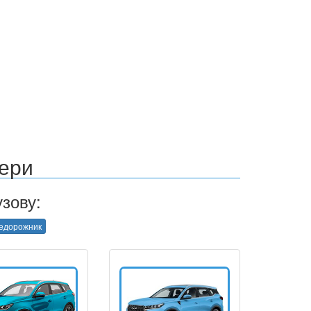
ери
зову:
едорожник