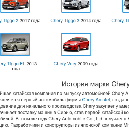
y Tiggo 2
2017 года
Chery Tiggo 3
2014 года
Chery T
ery Tiggo FL
2013
Chery Very
2009 года
года
История марки Chery
йшая китайская компания по выпуску автомобилей Chery Auto
оявляется первый автомобиль фирмы
Chery Amulet
, создан
ование для начального производства Chery закупает у ам
ачинает поставку машин в Сирию, став первой китайской к
билей. В этом же году Chery Automobile Co., Ltd получает 
цию. Разработчики и конструкторы из японской компании Mit