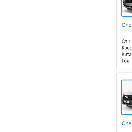
Cher
От
1
Крос
Кита
Год:
Cher