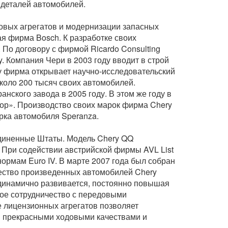
и деталей автомобилей.
ловых агрегатов и модернизации запасных
ая фирма Bosch. К разработке своих
По договору с фирмой Ricardo Consulting
. Компания Чери в 2003 году вводит в строй
ду фирма открывает научно-исследовательский
около 200 тысяч своих автомобилей.
нского завода в 2005 году. В этом же году в
тор». Производство своих марок фирма Chery
орка автомобиля Speranza.
единенные Штаты. Модель Chery QQ
 При содействии австрийской фирмы AVL List
нормам Euro IV. В марте 2007 года был собран
ичество произведенных автомобилей Chery
 динамично развивается, постоянно повышая
ное сотрудничество с передовыми
ие лицензионных агрегатов позволяет
 прекрасными ходовыми качествами и