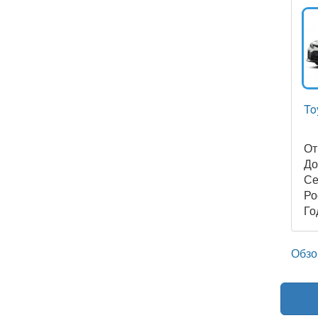
To
О
Д
Се
Ро
Го
Обзо