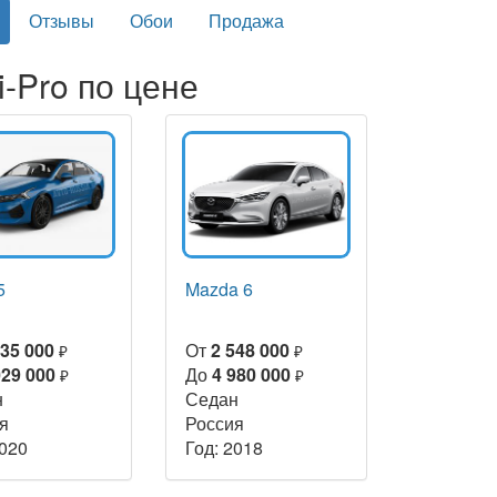
Отзывы
Обои
Продажа
i-Pro по цене
5
Mazda 6
735 000
От
2 548 000
₽
₽
029 000
До
4 980 000
₽
₽
н
Седан
я
Россия
2020
Год: 2018