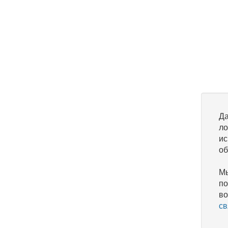
Да
ло
ис
об
Мы
по
во
св