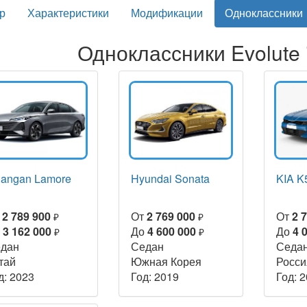
р
Характеристики
Модификации
Одноклассники
Одноклассники Evolute 
angan Lamore
Hyundai Sonata
KIA K
т
2 789 900
От
2 769 000
От
2 
₽
₽
о
3 162 000
До
4 600 000
До
4 
₽
₽
дан
Седан
Седа
тай
Южная Корея
Росси
д: 2023
Год: 2019
Год: 