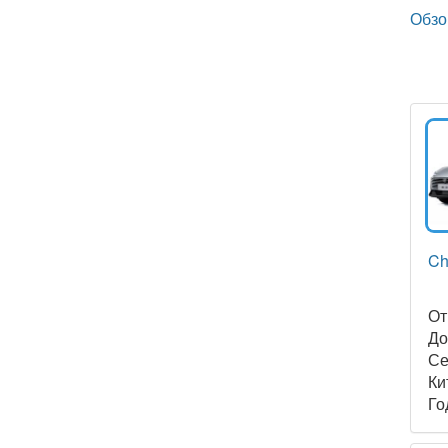
Обзо
Ch
О
Д
Се
Ки
Го