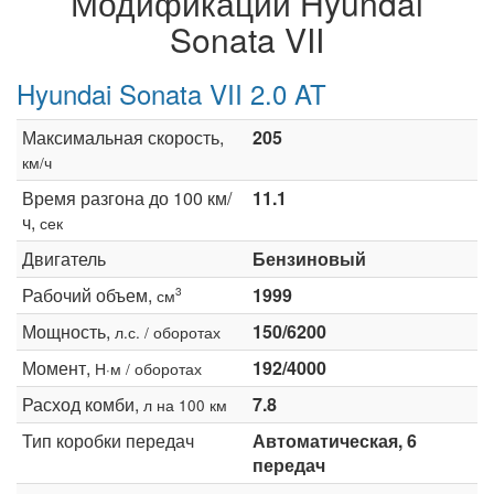
Модификации Hyundai
Sonata VII
Hyundai Sonata VII 2.0 AT
Максимальная скорость,
205
км/ч
Время разгона до 100 км/
11.1
ч,
сек
Двигатель
Бензиновый
Рабочий объем,
1999
3
см
Мощность,
150/6200
л.с. / оборотах
Момент,
192/4000
Н·м / оборотах
Расход комби,
7.8
л на 100 км
Тип коробки передач
Автоматическая, 6
передач