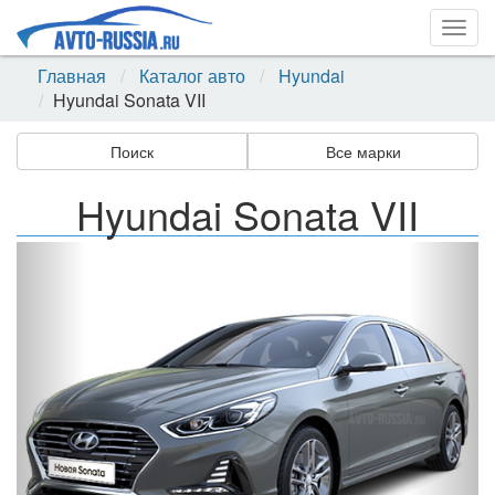
Togg
navig
Главная
Каталог авто
Hyundai
Hyundai Sonata VII
Поиск
Все марки
Hyundai Sonata VII
Назад
Впер