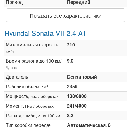
Привод
Передний
Показать все характеристики
Hyundai Sonata VII 2.4 AT
Максимальная скорость,
210
км/ч
Время разгона до 100 км/
9.0
ч,
сек
Двигатель
Бензиновый
Рабочий объем,
2359
3
см
Мощность,
188/6000
л.с. / оборотах
Момент,
241/4000
Н·м / оборотах
Расход комби,
8.3
л на 100 км
Тип коробки передач
Автоматическая, 6