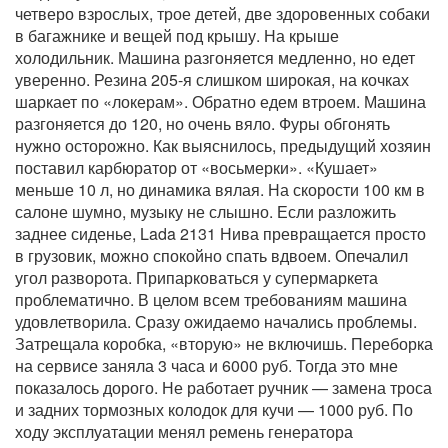
четверо взрослых, трое детей, две здоровенных собаки
в багажнике и вещей под крышу. На крыше
холодильник. Машина разгоняется медленно, но едет
уверенно. Резина 205-я слишком широкая, на кочках
шаркает по «локерам». Обратно едем втроем. Машина
разгоняется до 120, но очень вяло. Фуры обгонять
нужно осторожно. Как выяснилось, предыдущий хозяин
поставил карбюратор от «восьмерки». «Кушает»
меньше 10 л, но динамика вялая. На скорости 100 км в
салоне шумно, музыку не слышно. Если разложить
заднее сиденье, Lada 2131 Нива превращается просто
в грузовик, можно спокойно спать вдвоем. Опечалил
угол разворота. Припарковаться у супермаркета
проблематично. В целом всем требованиям машина
удовлетворила. Сразу ожидаемо начались проблемы.
Затрещала коробка, «вторую» не включишь. Переборка
на сервисе заняла 3 часа и 6000 руб. Тогда это мне
показалось дорого. Не работает ручник — замена троса
и задних тормозных колодок для кучи — 1000 руб. По
ходу эксплуатации менял ремень генератора