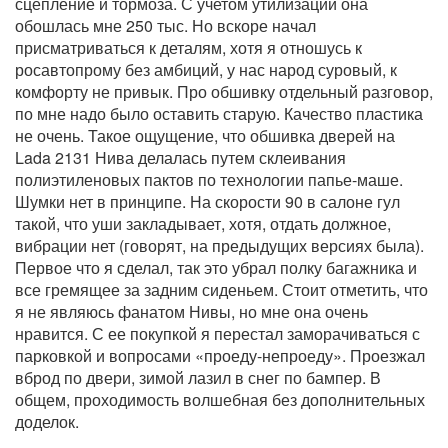
сцепление и тормоза. С учетом утилизации она
обошлась мне 250 тыс. Но вскоре начал
присматриваться к деталям, хотя я отношусь к
росавтопрому без амбиций, у нас народ суровый, к
комфорту не привык. Про обшивку отдельный разговор,
по мне надо было оставить старую. Качество пластика
не очень. Такое ощущение, что обшивка дверей на
Lada 2131 Нива делалась путем склеивания
полиэтиленовых пактов по технологии папье-маше.
Шумки нет в принципе. На скорости 90 в салоне гул
такой, что уши закладывает, хотя, отдать должное,
вибрации нет (говорят, на предыдущих версиях была).
Первое что я сделал, так это убрал полку багажника и
все гремящее за задним сиденьем. Стоит отметить, что
я не являюсь фанатом Нивы, но мне она очень
нравится. С ее покупкой я перестал заморачиваться с
парковкой и вопросами «проеду-непроеду». Проезжал
вброд по двери, зимой лазил в снег по бампер. В
общем, проходимость волшебная без дополнительных
доделок.