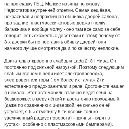
на прокладку ГБЦ. Мелкие изъяны по кузову.
Недостаток внутренней отделки. Самая дешёвая,
некрасивая и непрактичная обшивка дверей салона ,
про задние пластмасски которые держат полку
багажника я вообще молчу - оно там все само за себя
говорит- есть схожесть с девятками в этом) почему от
3-х дверки бы не поставить обивку дверей- они
намного лучше смотрятся да и по качеству неплохие.
Двигатель откровенно слаб для Lada 2131 Нива. Он
постоянно под сильной нагрузкой. Поэтому следующим
слабым звеном в цепи идёт электропроводка,
электровентиляторы (тем более их там аж 2) и
естественно предохранители и реле. Достоинств нашел
я немало. Этот автомобиль отлично ведет себя на
бездорожье: в меру лёгкий и достаточно проходимый
(даже по сравнению с 3-дверкой, не сильно он ей
уступает, я бы отметил у 5-ти дверки только
увеличенный радиус поворота) – джипы «курят в
кустах», особенно с пластмассовыми бамперами).