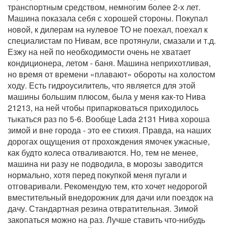
транспортным средством, немногим более 2-х лет.
Машина показала себя с хорошей стороны. Покупал
новой, к дилерам на нулевое ТО не поехал, поехал к
специалистам по Нивам, все протянули, смазали и т.д.
Езжу на ней по необходимости очень не хватает
кондиционера, летом - баня. Машина неприхотливая,
но время от времени «плавают» обороты на холостом
ходу. Есть гидроусилитель, что является для этой
машины большим плюсом, была у меня как-то Нива
21213, на ней чтобы припарковаться приходилось
тыкаться раз по 5-6. Вообще Lada 2131 Нива хороша
зимой и вне города - это ее стихия. Правда, на наших
дорогах ощущения от прохождения ямочек ужасные,
как будто колеса отваливаются. Но, тем не менее,
машина ни разу не подводила, в морозы заводится
нормально, хотя перед покупкой меня пугали и
отговаривали. Рекомендую тем, кто хочет недорогой
вместительный внедорожник для дачи или поездок на
дачу. Стандартная резина отвратительная. Зимой
закопаться можно на раз. Лучше ставить что-нибудь