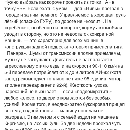
Нужно выбрать как короче проехать из точки «А» в
точку «Б». Если ехать с умом — для «Нивы» преград в
городе и за ним немного. Управляемость хорошая, руль
лёгкий (спасибо ГУРу), по дороге не «козлит». На
«гребёнке», особенно на повороте, корму автомобиля
уводит в сторону, но это не недостаток конкретной
машины — это характерно для всех машин, в
конструкции задней подвески которых применена тяга
«Панара». Шумы от трансмиссии вполне приемлемы,
музыку не заглушают. Двигатель не располагает к
агрессивному стилю езды и на скорости 90-110 км/ч на
5-й передаче потребляет от 8 до 9 литров АИ-92 (хотя
завод рекомендует топливо не ниже 95 единиц, мотор
вполне переваривает и 92-й). Жесткость кузова
нареканий не вызывает — если «поддомкратить»
любое колесо, то двери открываются без особых
усилий. Кроме того, я неоднократно буксировал прицеп
весом до одной тонны — машину пополам не
разорвал. Этим летом я с семьёй ездил на машине в
Киргизию, на Иссык-Куль. За две недели проехал чуть
больше 5000 км. 36 часов и 2050 км за рулём в одну