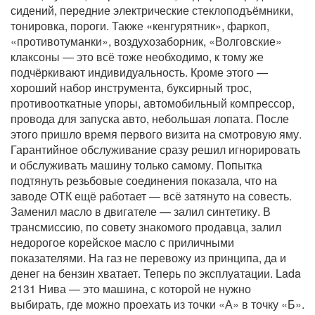
сидений, передние электрические стеклоподъёмники,
тонировка, пороги. Также «кенгурятник», фаркоп,
«противотуманки», воздухозаборник, «Волговские»
клаксоны — это всё тоже необходимо, к тому же
подчёркивают индивидуальность. Кроме этого —
хороший набор инструмента, буксирный трос,
противооткатные упоры, автомобильный компрессор,
провода для запуска авто, небольшая лопата. После
этого пришло время первого визита на смотровую яму.
Гарантийное обслуживание сразу решил игнорировать
и обслуживать машину только самому. Попытка
подтянуть резьбовые соединения показала, что на
заводе ОТК ещё работает — всё затянуто на совесть.
Заменил масло в двигателе — залил синтетику. В
трансмиссию, по совету знакомого продавца, залил
недорогое корейское масло с приличными
показателями. На газ не перевожу из принципа, да и
денег на бензин хватает. Теперь по эксплуатации. Lada
2131 Нива — это машина, с которой не нужно
выбирать, где можно проехать из точки «А» в точку «Б».