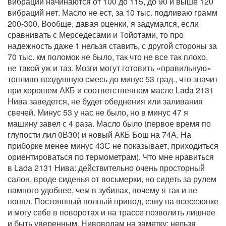
вибрации начинаются от 100 до 115, до 90 и выше 120
вибраций нет. Масло не ест, за 10 тыс. подливаю грамм
200-300. Вообще, давая оценки, я задумался, если
сравнивать с Мерседесами и Тойотами, то про
надежность даже 1 нельзя ставить, с другой стороны за
70 тыс. км поломок не было, так что не все так плохо,
не такой уж и таз. Мозги могут готовить «правильную»
топливо-воздушную смесь до минус 53 град., что значит
при хорошем АКБ и соответственном масле Lada 2131
Нива заведется, не будет обеднения или заливания
свечей. Минус 53 у нас не было, но в минус 47 я
машину завел с 4 раза. Масло было (первое время по
глупости лил 0В30) и новый АКБ Бош на 74А. На
приборке менее минус 43С не показывает, приходиться
ориентироваться по термометрам). Что мне нравиться
в Lada 2131 Нива: действительно очень просторный
салон, вроде сиденья от восьмерки, но сидеть за рулем
намного удобнее, чем в зубилах, почему я так и не
понял. Постоянный полный привод, езжу на всесезонке
и могу себе в поворотах и на трассе позволить лишнее
и быть уверенным. Нивоводам на заметку: нельзя