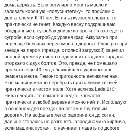
дома держать. Если регулярно менять масло и
заливать хорошую «полусинтетику», то проблем с
двигателем и КПП нет. Если за кузовом следить, то
практически не гниет. Каждую весну подкрашиваю
ободранные в сугробах днище и пороги. Плохо едет в
сугробе, если сугроб до уровня фар. Аккуратно при
переезде больших переломов на дорогах. Один раз при
заезде на паром (правда, с полной загрузкой) зацепил
опорой промежуточного подшипника заднего кардана,
оторвало с двух болтов. Это, правда, не помешало
проехать еще 40 км до ближайшего удобного для
ремонта места. Ремонтопригодность великолепная.
Всю машину можно перебрать при наличии ключей
практически в чистом поле. Хотя если за Lada 2131
Нива следить, то ломается редко. Запчасти
практически в любой деревне можно найти. Использую
в основном для поездок по лесам и грунтовым
дорогам. На асфальте легко разгоняется до сотни,
дальше стараюсь не разгонять, аэродинамика кирпича,
если машина пустая, то начинает плавать по дороге.