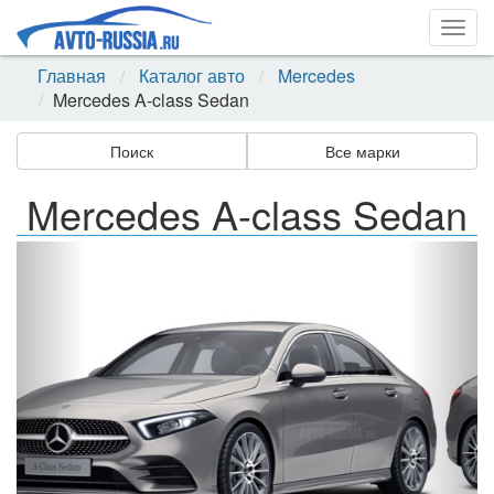
Togg
navig
Главная
Каталог авто
Mercedes
Mercedes A-class Sedan
Поиск
Все марки
Mercedes A-class Sedan
Назад
Впер