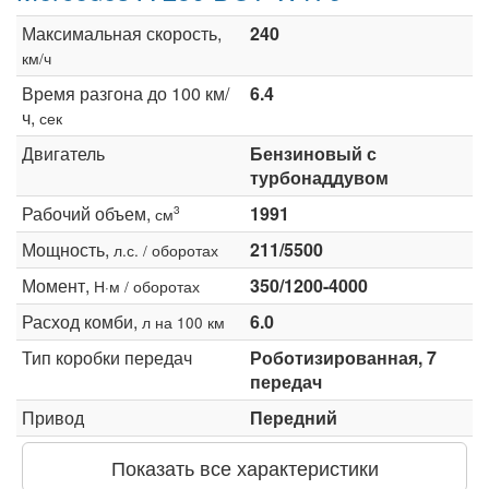
Максимальная скорость,
240
км/ч
Время разгона до 100 км/
6.4
ч,
сек
Двигатель
Бензиновый с
турбонаддувом
Рабочий объем,
1991
3
см
Мощность,
211/5500
л.с. / оборотах
Момент,
350/1200-4000
Н·м / оборотах
Расход комби,
6.0
л на 100 км
Тип коробки передач
Роботизированная, 7
передач
Привод
Передний
Показать все характеристики