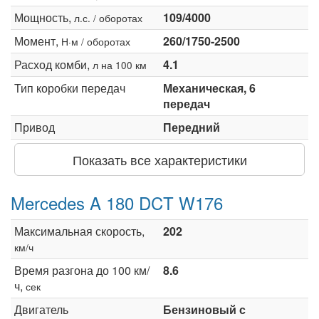
Мощность,
109/4000
л.с. / оборотах
Момент,
260/1750-2500
Н·м / оборотах
Расход комби,
4.1
л на 100 км
Тип коробки передач
Механическая, 6
передач
Привод
Передний
Показать все характеристики
Mercedes A 180 DCT W176
Максимальная скорость,
202
км/ч
Время разгона до 100 км/
8.6
ч,
сек
Двигатель
Бензиновый с