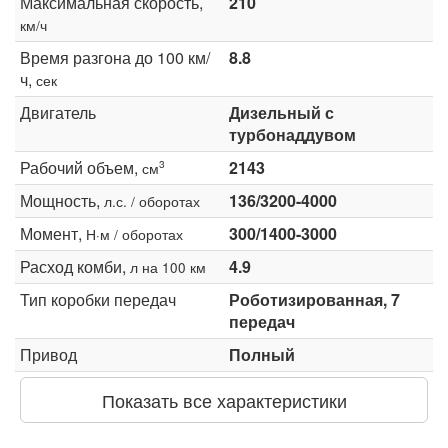
Максимальная скорость,
210
км/ч
Время разгона до 100 км/
8.8
ч,
сек
Двигатель
Дизельный с
турбонаддувом
Рабочий объем,
2143
3
см
Мощность,
136/3200-4000
л.с. / оборотах
Момент,
300/1400-3000
Н·м / оборотах
Расход комби,
4.9
л на 100 км
Тип коробки передач
Роботизированная, 7
передач
Привод
Полный
Показать все характеристики