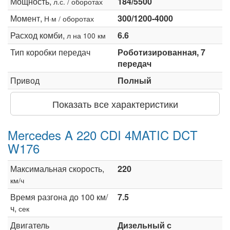
Мощность,
184/5500
л.с. / оборотах
Момент,
300/1200-4000
Н·м / оборотах
Расход комби,
6.6
л на 100 км
Тип коробки передач
Роботизированная, 7
передач
Привод
Полный
Показать все характеристики
Mercedes A 220 CDI 4MATIC DCT
W176
Максимальная скорость,
220
км/ч
Время разгона до 100 км/
7.5
ч,
сек
Двигатель
Дизельный с