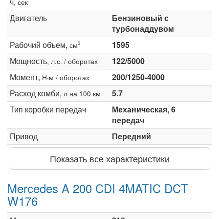
ч,
сек
Двигатель
Бензиновый с
турбонаддувом
Рабочий объем,
1595
3
см
Мощность,
122/5000
л.с. / оборотах
Момент,
200/1250-4000
Н·м / оборотах
Расход комби,
5.7
л на 100 км
Тип коробки передач
Механическая, 6
передач
Привод
Передний
Показать все характеристики
Mercedes A 200 CDI 4MATIC DCT
W176