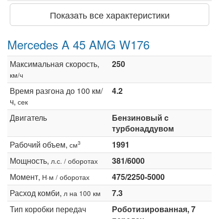
Показать все характеристики
Mercedes A 45 AMG W176
Максимальная скорость,
250
км/ч
Время разгона до 100 км/
4.2
ч,
сек
Двигатель
Бензиновый c
турбонаддувом
Рабочий объем,
1991
3
см
Мощность,
381/6000
л.с. / оборотах
Момент,
475/2250-5000
Н·м / оборотах
Расход комби,
7.3
л на 100 км
Тип коробки передач
Роботизированная, 7