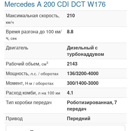
Mercedes A 200 CDI DCT W176
Максимальная скорость,
210
км/ч
Время разгона до 100 км/
8.8
ч,
сек
Двигатель
Дизельный с
турбонаддувом
Рабочий объем,
2143
3
см
Мощность,
136/3200-4000
л.с. / оборотах
Момент,
300/1400-3000
Н·м / оборотах
Расход комби,
4.1
л на 100 км
Тип коробки передач
Роботизированная, 7
передач
Привод
Передний