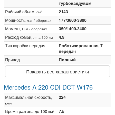
турбонаддувом
Рабочий объем,
2143
3
см
Мощность,
177/3600-3800
л.с. / оборотах
Момент,
350/1400-3400
Н·м / оборотах
Расход комби,
4.9
л на 100 км
Тип коробки передач
Роботизированная, 7
передач
Привод
Полный
Показать все характеристики
Mercedes A 220 CDI DCT W176
Максимальная скорость,
224
км/ч
Время разгона до 100 км/
7.5