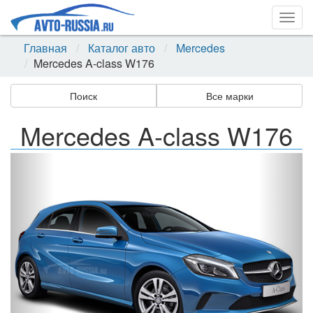
Togg
navig
Главная
Каталог авто
Mercedes
Mercedes A-class W176
Поиск
Все марки
Mercedes A-class W176
Назад
Впер