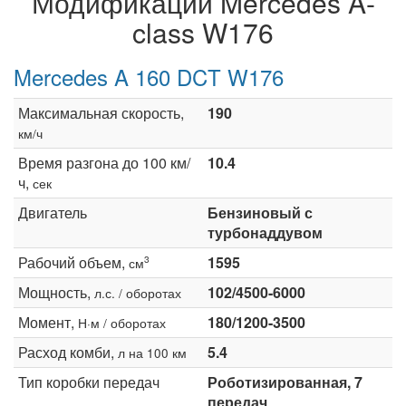
Модификации Mercedes A-
class W176
Mercedes A 160 DCT W176
Максимальная скорость,
190
км/ч
Время разгона до 100 км/
10.4
ч,
сек
Двигатель
Бензиновый с
турбонаддувом
Рабочий объем,
1595
3
см
Мощность,
102/4500-6000
л.с. / оборотах
Момент,
180/1200-3500
Н·м / оборотах
Расход комби,
5.4
л на 100 км
Тип коробки передач
Роботизированная, 7
передач