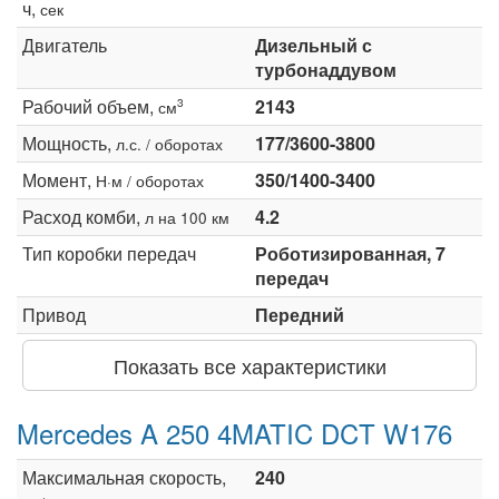
ч,
сек
Двигатель
Дизельный с
турбонаддувом
Рабочий объем,
2143
3
см
Мощность,
177/3600-3800
л.с. / оборотах
Момент,
350/1400-3400
Н·м / оборотах
Расход комби,
4.2
л на 100 км
Тип коробки передач
Роботизированная, 7
передач
Привод
Передний
Показать все характеристики
Mercedes A 250 4MATIC DCT W176
Максимальная скорость,
240