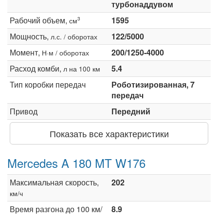
турбонаддувом
Рабочий объем,
1595
3
см
Мощность,
122/5000
л.с. / оборотах
Момент,
200/1250-4000
Н·м / оборотах
Расход комби,
5.4
л на 100 км
Тип коробки передач
Роботизированная, 7
передач
Привод
Передний
Показать все характеристики
Mercedes A 180 MT W176
Максимальная скорость,
202
км/ч
Время разгона до 100 км/
8.9