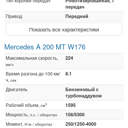
Тип коробки передач
Роботизированная, 7
передач
Привод
Передний
Показать все характеристики
Mercedes A 200 MT W176
Максимальная скорость,
224
км/ч
Время разгона до 100 км/
8.1
ч,
сек
Двигатель
Бензиновый с
турбонаддувом
Рабочий объем,
1595
3
см
Мощность,
156/5300
л.с. / оборотах
Момент,
250/1250-4000
Н·м / оборотах