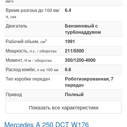
км/ч
Время разгона до 100 км/
6.4
ч,
сек
Двигатель
Бензиновый с
турбонаддувом
Рабочий объем,
1991
3
см
Мощность,
211/5500
л.с. / оборотах
Момент,
350/1200-4000
Н·м / оборотах
Расход комби,
6.6
л на 100 км
Тип коробки передач
Роботизированная, 7
передач
Привод
Полный
Показать все характеристики
Mercedes A 250 DCT W176