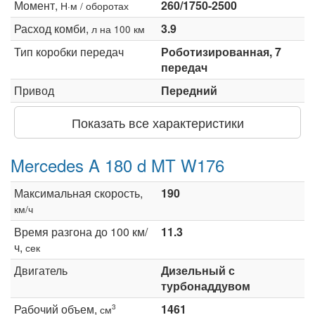
Момент,
260/1750-2500
Н·м / оборотах
Расход комби,
3.9
л на 100 км
Тип коробки передач
Роботизированная, 7
передач
Привод
Передний
Показать все характеристики
Mercedes A 180 d MT W176
Максимальная скорость,
190
км/ч
Время разгона до 100 км/
11.3
ч,
сек
Двигатель
Дизельный с
турбонаддувом
Рабочий объем,
1461
3
см