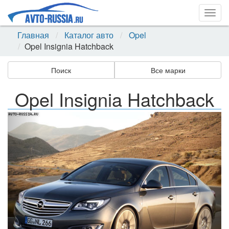
Togg
navig
Главная
Каталог авто
Opel
Opel Insignia Hatchback
Поиск
Все марки
Opel Insignia Hatchback
Назад
Впер