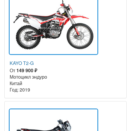
KAYO T2-G
От
149 900 ₽
Мотоцикл эндуро
Китай
Год: 2019