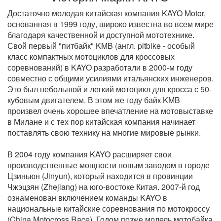
Достаточно молодая китайская компания KAYO Motor,
основанная в 1999 году, широко известна во всем мире
благодаря качественной и доступной мототехнике.
Свой первый "питбайк" KMB (англ. pitbike - особый
класс компактных мотоциклов для кроссовых
соревнований) в KAYO разработали в 2000-м году
совместно с общими усилиями итальянских инженеров.
Это был небольшой и легкий мотоцикл для кросса с 50-
кубовым двигателем. В этом же году байк KMB
произвел очень хорошее впечатление на мотовыставке
в Милане и с тех пор китайская компания начинает
поставлять свою технику на многие мировые рынки.
В 2004 году компания KAYO расширяет свои
производственные мощности новым заводом в городе
Цзиньюн (Jinyun), который находится в провинции
Чжэцзян (Zhejiang) на юго-востоке Китая. 2007-й год
ознаменован включением команды KAYO в
национальные китайские соревнования по мотокроссу
(China Motocross Race). Годом позже модель мотобайка