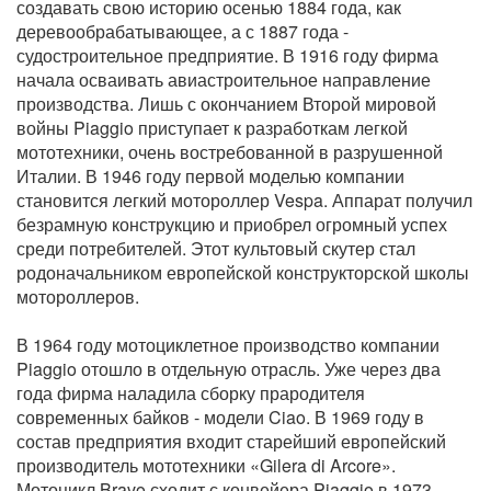
создавать свою историю осенью 1884 года, как
деревообрабатывающее, а с 1887 года -
судостроительное предприятие. В 1916 году фирма
начала осваивать авиастроительное направление
производства. Лишь с окончанием Второй мировой
войны Piaggio приступает к разработкам легкой
мототехники, очень востребованной в разрушенной
Италии. В 1946 году первой моделью компании
становится легкий мотороллер Vespa. Аппарат получил
безрамную конструкцию и приобрел огромный успех
среди потребителей. Этот культовый скутер стал
родоначальником европейской конструкторской школы
мотороллеров.
В 1964 году мотоциклетное производство компании
Piaggio отошло в отдельную отрасль. Уже через два
года фирма наладила сборку прародителя
современных байков - модели Ciao. В 1969 году в
состав предприятия входит старейший европейский
производитель мототехники «Gilera di Arcore».
Мотоцикл Bravo сходит с конвейера Piaggio в 1973