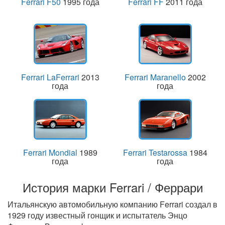
Ferrari F50
1995 года
Ferrari FF
2011 года
Ferrari LaFerrari
2013
Ferrari Maranello
2002
года
года
Ferrari Mondial
1989
Ferrari Testarossa
1984
года
года
История марки Ferrari / Феррари
Итальянскую автомобильную компанию Ferrari создал в
1929 году известный гонщик и испытатель Энцо