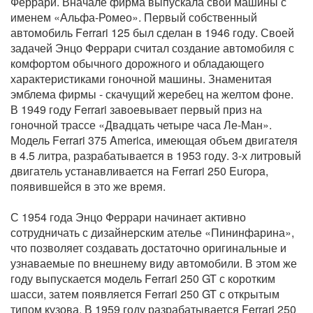
Феррари. Вначале фирма выпускала свои машины с
именем «Альфа-Ромео». Первый собственный
автомобиль Ferrari 125 был сделан в 1946 году. Своей
задачей Энцо Феррари считал создание автомобиля с
комфортом обычного дорожного и обладающего
характеристиками гоночной машины. Знаменитая
эмблема фирмы - скачущий жеребец на желтом фоне.
В 1949 году Ferrari завоевывает первый приз на
гоночной трассе «Двадцать четыре часа Ле-Ман».
Модель Ferrari 375 America, имеющая объем двигателя
в 4.5 литра, разрабатывается в 1953 году. 3-х литровый
двигатель устанавливается на Ferrari 250 Europa,
появившейся в это же время.
С 1954 года Энцо Феррари начинает активно
сотрудничать с дизайнерским ателье «Пининфарина»,
что позволяет создавать достаточно оригинальные и
узнаваемые по внешнему виду автомобили. В этом же
году выпускается модель Ferrari 250 GT с коротким
шасси, затем появляется Ferrari 250 GT с открытым
типом кузова. В 1959 году разрабатывается Ferrari 250