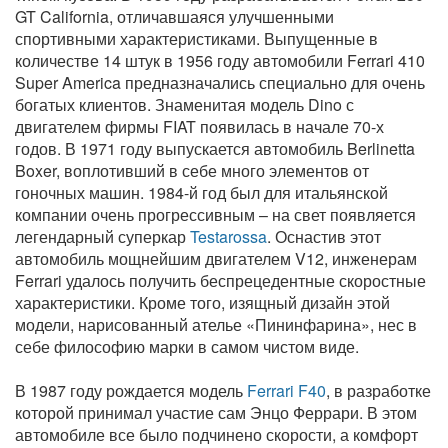
GT California, отличавшаяся улучшенными
спортивными характеристиками. Выпущенные в
количестве 14 штук в 1956 году автомобили Ferrari 410
Super America предназначались специально для очень
богатых клиентов. Знаменитая модель Dino с
двигателем фирмы FIAT появилась в начале 70-х
годов. В 1971 году выпускается автомобиль Berlinetta
Boxer, воплотивший в себе много элементов от
гоночных машин. 1984-й год был для итальянской
компании очень прогрессивным – на свет появляется
легендарный суперкар
Testarossa
. Оснастив этот
автомобиль мощнейшим двигателем V12, инженерам
Ferrari удалось получить беспрецедентные скоростные
характеристики. Кроме того, изящный дизайн этой
модели, нарисованный ателье «Пининфарина», нес в
себе философию марки в самом чистом виде.
В 1987 году рождается модель
Ferrari F40
, в разработке
которой принимал участие сам Энцо Феррари. В этом
автомобиле все было подчинено скорости, а комфорт