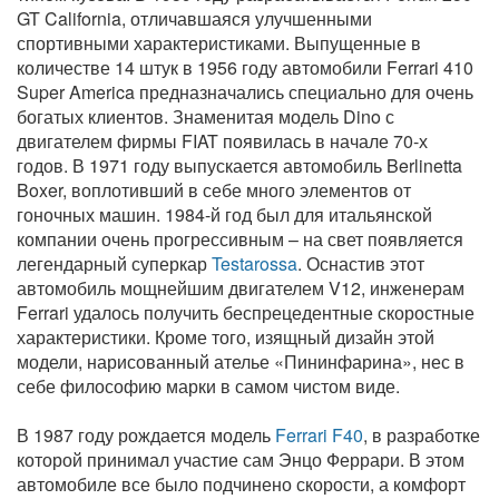
GT California, отличавшаяся улучшенными
спортивными характеристиками. Выпущенные в
количестве 14 штук в 1956 году автомобили Ferrari 410
Super America предназначались специально для очень
богатых клиентов. Знаменитая модель Dino с
двигателем фирмы FIAT появилась в начале 70-х
годов. В 1971 году выпускается автомобиль Berlinetta
Boxer, воплотивший в себе много элементов от
гоночных машин. 1984-й год был для итальянской
компании очень прогрессивным – на свет появляется
легендарный суперкар
Testarossa
. Оснастив этот
автомобиль мощнейшим двигателем V12, инженерам
Ferrari удалось получить беспрецедентные скоростные
характеристики. Кроме того, изящный дизайн этой
модели, нарисованный ателье «Пининфарина», нес в
себе философию марки в самом чистом виде.
В 1987 году рождается модель
Ferrari F40
, в разработке
которой принимал участие сам Энцо Феррари. В этом
автомобиле все было подчинено скорости, а комфорт