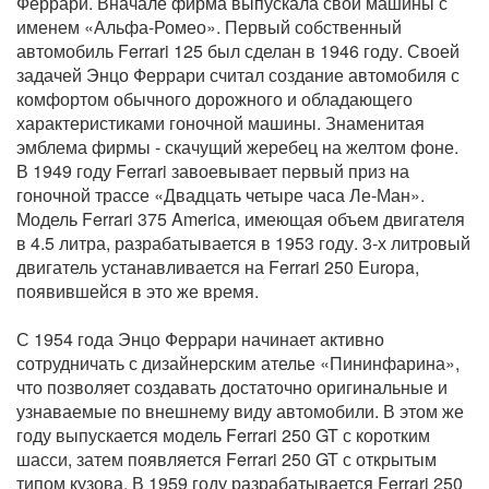
Феррари. Вначале фирма выпускала свои машины с
именем «Альфа-Ромео». Первый собственный
автомобиль Ferrari 125 был сделан в 1946 году. Своей
задачей Энцо Феррари считал создание автомобиля с
комфортом обычного дорожного и обладающего
характеристиками гоночной машины. Знаменитая
эмблема фирмы - скачущий жеребец на желтом фоне.
В 1949 году Ferrari завоевывает первый приз на
гоночной трассе «Двадцать четыре часа Ле-Ман».
Модель Ferrari 375 America, имеющая объем двигателя
в 4.5 литра, разрабатывается в 1953 году. 3-х литровый
двигатель устанавливается на Ferrari 250 Europa,
появившейся в это же время.
С 1954 года Энцо Феррари начинает активно
сотрудничать с дизайнерским ателье «Пининфарина»,
что позволяет создавать достаточно оригинальные и
узнаваемые по внешнему виду автомобили. В этом же
году выпускается модель Ferrari 250 GT с коротким
шасси, затем появляется Ferrari 250 GT с открытым
типом кузова. В 1959 году разрабатывается Ferrari 250