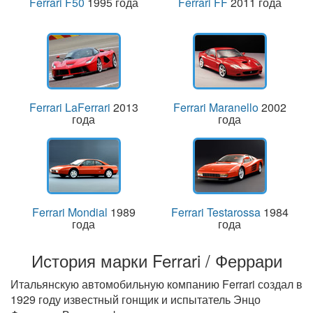
Ferrari F50
1995 года
Ferrari FF
2011 года
Ferrari LaFerrari
2013
Ferrari Maranello
2002
года
года
Ferrari Mondial
1989
Ferrari Testarossa
1984
года
года
История марки Ferrari / Феррари
Итальянскую автомобильную компанию Ferrari создал в
1929 году известный гонщик и испытатель Энцо