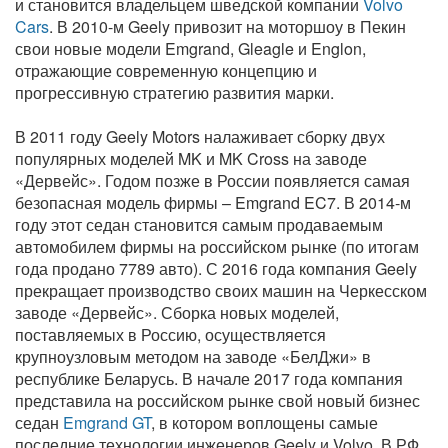
и становится владельцем шведской компании
Volvo
Cars
. В 2010-м Geely привозит на моторшоу в Пекин
свои новые модели Emgrand, Gleagle и Englon,
отражающие современную концепцию и
прогрессивную стратегию развития марки.
В 2011 году Geely Motors налаживает сборку двух
популярных моделей MK и MK Cross на заводе
«Дервейс». Годом позже в России появляется самая
безопасная модель фирмы – Emgrand EC7. В 2014-м
году этот седан становится самым продаваемым
автомобилем фирмы на российском рынке (по итогам
года продано 7789 авто). С 2016 года компания Geely
прекращает производство своих машин на Черкесском
заводе «Дервейс». Сборка новых моделей,
поставляемых в Россию, осуществляется
крупноузловым методом на заводе «БелДжи» в
республике Беларусь. В начале 2017 года компания
представила на российском рынке свой новый бизнес
седан
Emgrand GT
, в котором воплощены самые
последние технологии инженеров Geely и Volvo. В РФ