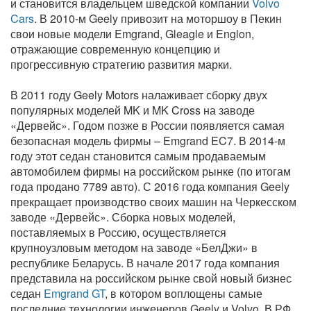
и становится владельцем шведской компании
Volvo
Cars
. В 2010-м Geely привозит на моторшоу в Пекин
свои новые модели Emgrand, Gleagle и Englon,
отражающие современную концепцию и
прогрессивную стратегию развития марки.
В 2011 году Geely Motors налаживает сборку двух
популярных моделей MK и MK Cross на заводе
«Дервейс». Годом позже в России появляется самая
безопасная модель фирмы – Emgrand EC7. В 2014-м
году этот седан становится самым продаваемым
автомобилем фирмы на российском рынке (по итогам
года продано 7789 авто). С 2016 года компания Geely
прекращает производство своих машин на Черкесском
заводе «Дервейс». Сборка новых моделей,
поставляемых в Россию, осуществляется
крупноузловым методом на заводе «БелДжи» в
республике Беларусь. В начале 2017 года компания
представила на российском рынке свой новый бизнес
седан
Emgrand GT
, в котором воплощены самые
последние технологии инженеров Geely и Volvo. В РФ