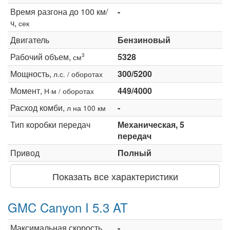
Время разгона до 100 км/
-
ч,
сек
Двигатель
Бензиновый
Рабочий объем,
5328
3
см
Мощность,
300/5200
л.с. / оборотах
Момент,
449/4000
Н·м / оборотах
Расход комби,
-
л на 100 км
Тип коробки передач
Механическая, 5
передач
Привод
Полный
Показать все характеристики
GMC Canyon I 5.3 AT
Максимальная скорость,
-