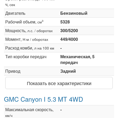
ч,
сек
Двигатель
Бензиновый
Рабочий объем,
5328
3
см
Мощность,
300/5200
л.с. / оборотах
Момент,
449/4000
Н·м / оборотах
Расход комби,
-
л на 100 км
Тип коробки передач
Механическая, 5
передач
Привод
Задний
Показать все характеристики
GMC Canyon I 5.3 MT 4WD
Максимальная скорость,
-
км/ч