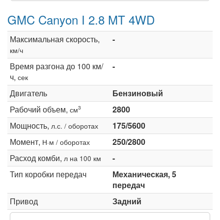
GMC Canyon I 2.8 MT 4WD
Максимальная скорость,
-
км/ч
Время разгона до 100 км/
-
ч,
сек
Двигатель
Бензиновый
Рабочий объем,
2800
3
см
Мощность,
175/5600
л.с. / оборотах
Момент,
250/2800
Н·м / оборотах
Расход комби,
-
л на 100 км
Тип коробки передач
Механическая, 5
передач
Привод
Задний