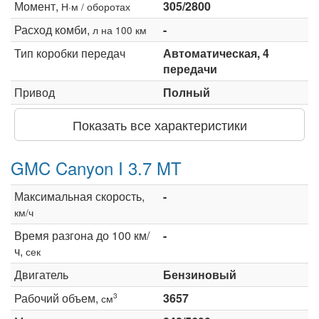
Момент,
305/2800
Н·м / оборотах
Расход комби,
-
л на 100 км
Тип коробки передач
Автоматическая, 4
передачи
Привод
Полный
Показать все характеристики
GMC Canyon I 3.7 MT
Максимальная скорость,
-
км/ч
Время разгона до 100 км/
-
ч,
сек
Двигатель
Бензиновый
Рабочий объем,
3657
3
см