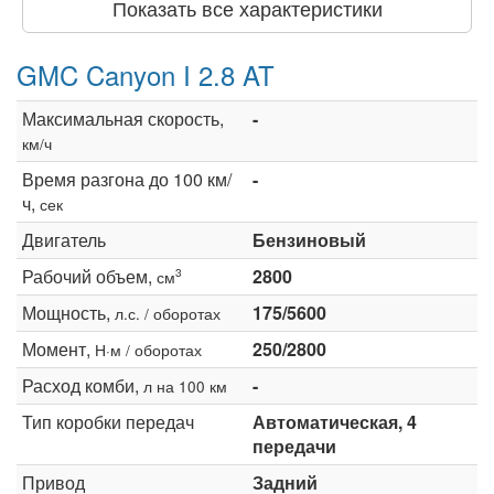
Показать все характеристики
GMC Canyon I 2.8 AT
Максимальная скорость,
-
км/ч
Время разгона до 100 км/
-
ч,
сек
Двигатель
Бензиновый
Рабочий объем,
2800
3
см
Мощность,
175/5600
л.с. / оборотах
Момент,
250/2800
Н·м / оборотах
Расход комби,
-
л на 100 км
Тип коробки передач
Автоматическая, 4
передачи
Привод
Задний