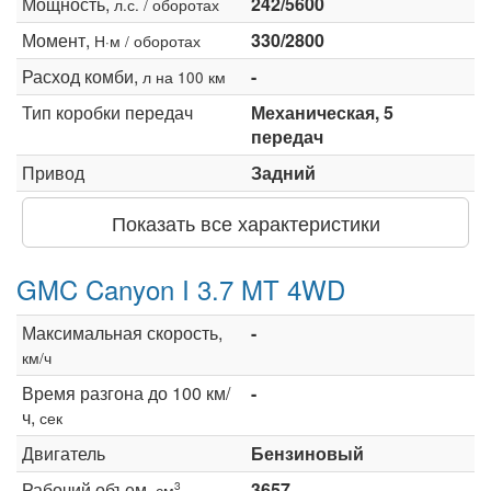
Мощность,
242/5600
л.с. / оборотах
Момент,
330/2800
Н·м / оборотах
Расход комби,
-
л на 100 км
Тип коробки передач
Механическая, 5
передач
Привод
Задний
Показать все характеристики
GMC Canyon I 3.7 MT 4WD
Максимальная скорость,
-
км/ч
Время разгона до 100 км/
-
ч,
сек
Двигатель
Бензиновый
Рабочий объем,
3657
3
см