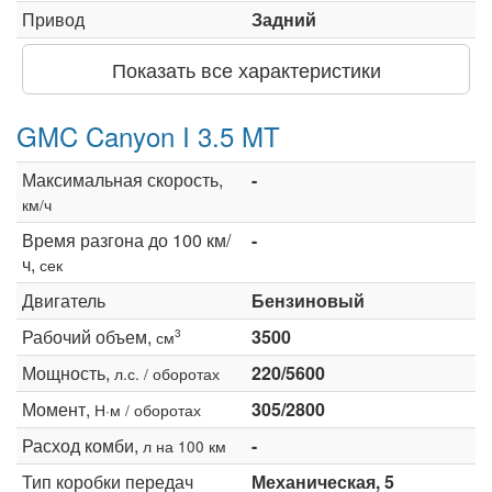
Привод
Задний
Показать все характеристики
GMC Canyon I 3.5 MT
Максимальная скорость,
-
км/ч
Время разгона до 100 км/
-
ч,
сек
Двигатель
Бензиновый
Рабочий объем,
3500
3
см
Мощность,
220/5600
л.с. / оборотах
Момент,
305/2800
Н·м / оборотах
Расход комби,
-
л на 100 км
Тип коробки передач
Механическая, 5