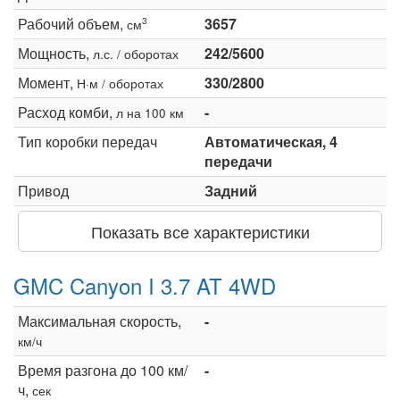
Рабочий объем,
3657
3
см
Мощность,
242/5600
л.с. / оборотах
Момент,
330/2800
Н·м / оборотах
Расход комби,
-
л на 100 км
Тип коробки передач
Автоматическая, 4
передачи
Привод
Задний
Показать все характеристики
GMC Canyon I 3.7 AT 4WD
Максимальная скорость,
-
км/ч
Время разгона до 100 км/
-
ч,
сек