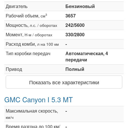
Двигатель
Бензиновый
Рабочий объем,
3657
3
см
Мощность,
242/5600
л.с. / оборотах
Момент,
330/2800
Н·м / оборотах
Расход комби,
-
л на 100 км
Тип коробки передач
Автоматическая, 4
передачи
Привод
Полный
Показать все характеристики
GMC Canyon I 5.3 MT
Максимальная скорость,
-
км/ч
Время разгона до 100 км/
-