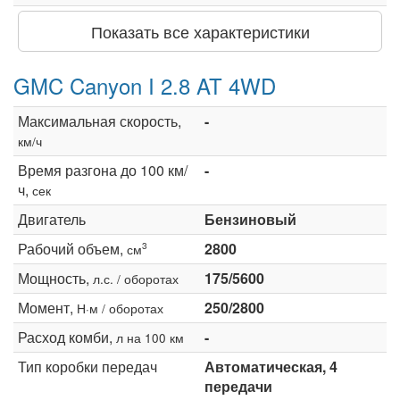
Показать все характеристики
GMC Canyon I 2.8 AT 4WD
Максимальная скорость,
-
км/ч
Время разгона до 100 км/
-
ч,
сек
Двигатель
Бензиновый
Рабочий объем,
2800
3
см
Мощность,
175/5600
л.с. / оборотах
Момент,
250/2800
Н·м / оборотах
Расход комби,
-
л на 100 км
Тип коробки передач
Автоматическая, 4
передачи