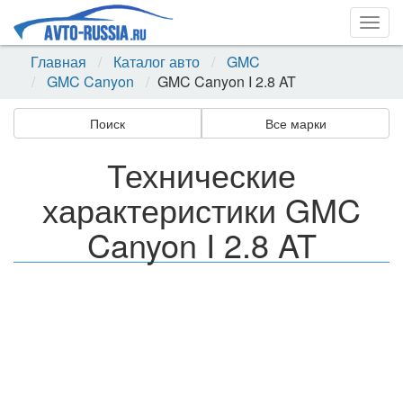
Togg
navig
Главная
Каталог авто
GMC
GMC Canyon
GMC Canyon I 2.8 AT
Поиск
Все марки
Технические
характеристики GMC
Canyon I 2.8 AT