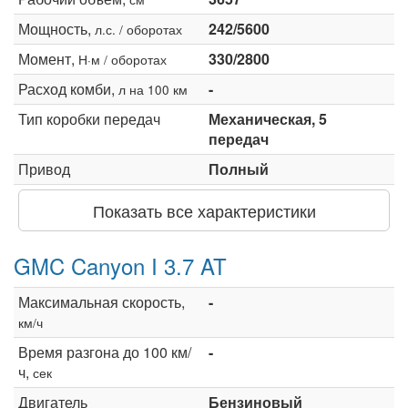
Мощность,
242/5600
л.с. / оборотах
Момент,
330/2800
Н·м / оборотах
Расход комби,
-
л на 100 км
Тип коробки передач
Механическая, 5
передач
Привод
Полный
Показать все характеристики
GMC Canyon I 3.7 AT
Максимальная скорость,
-
км/ч
Время разгона до 100 км/
-
ч,
сек
Двигатель
Бензиновый