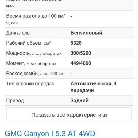
км/ч
Время разгона до 100 км/
-
ч,
сек
Двигатель
Бензиновый
Рабочий объем,
5328
3
см
Мощность,
300/5200
л.с. / оборотах
Момент,
449/4000
Н·м / оборотах
Расход комби,
-
л на 100 км
Тип коробки передач
Автоматическая, 4
передачи
Привод
Задний
Показать все характеристики
GMC Canyon I 5.3 AT 4WD