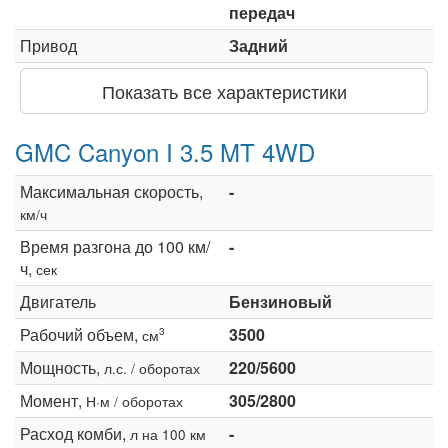
передач
Привод
Задний
Показать все характеристики
GMC Canyon I 3.5 MT 4WD
Максимальная скорость,
-
км/ч
Время разгона до 100 км/
-
ч,
сек
Двигатель
Бензиновый
Рабочий объем,
3500
3
см
Мощность,
220/5600
л.с. / оборотах
Момент,
305/2800
Н·м / оборотах
Расход комби,
-
л на 100 км