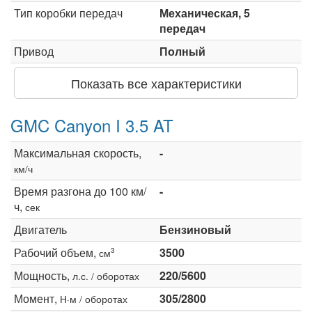
Тип коробки передач
Механическая, 5
передач
Привод
Полный
Показать все характеристики
GMC Canyon I 3.5 AT
Максимальная скорость,
-
км/ч
Время разгона до 100 км/
-
ч,
сек
Двигатель
Бензиновый
Рабочий объем,
3500
3
см
Мощность,
220/5600
л.с. / оборотах
Момент,
305/2800
Н·м / оборотах