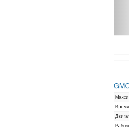
AT 4WD - фото 1
GMC 
Макси
Время 
Двига
Рабоч