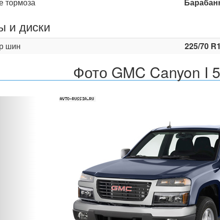
е тормоза
Барабан
 и диски
р шин
225/70 R
Фото GMC Canyon I 
Назад