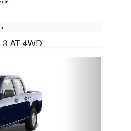
ные
15
5.3 AT 4WD
Вперед