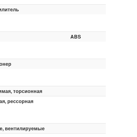
илитель
ABS
онер
имая, торсионная
я, рессорная
е, вентилируемые