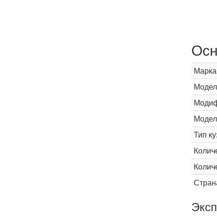
Осн
Марка
Модел
Модиф
Модел
Тип ку
Колич
Колич
Стран
Эксп