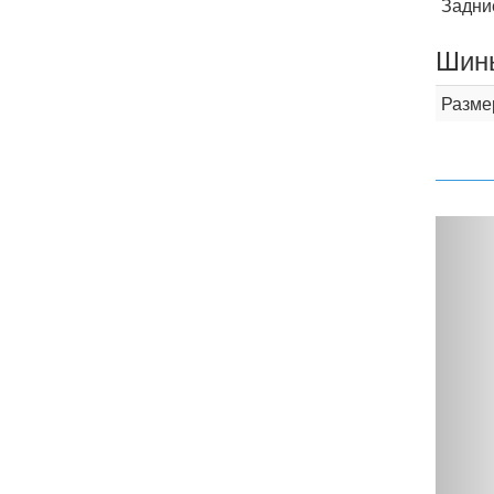
Задни
Шины
Разме