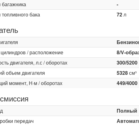
 багажника
-
 топливного бака
72
л
атель
вигателя
Бензино
 цилиндров / расположение
8/V-обра
ть двигателя, л.с / оборотах
300/5200
ий объем двигателя
5328
см³
ий момент, Н·м / оборотах
449/4000
смиссия
д
Полный
оробки передач
Автомати
ь