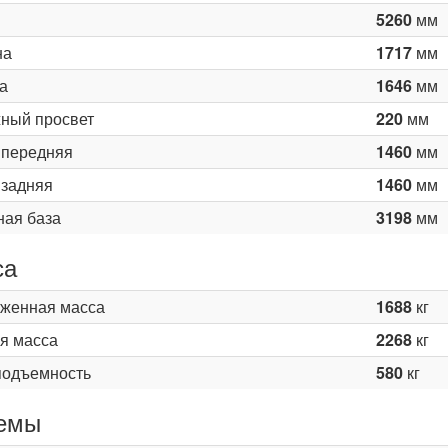
5260
мм
на
1717
мм
а
1646
мм
ный просвет
220
мм
 передняя
1460
мм
 задняя
1460
мм
ная база
3198
мм
са
женная масса
1688
кг
я масса
2268
кг
подъемность
580
кг
емы