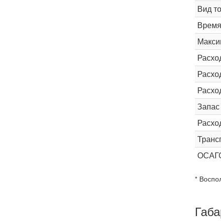
Вид т
Время 
Макси
Расхо
Расход
Расхо
Запас
Расхо
Транс
ОСАГ
* Воспо
Габа