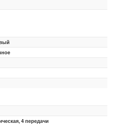
вый
зное
ческая, 4 передачи