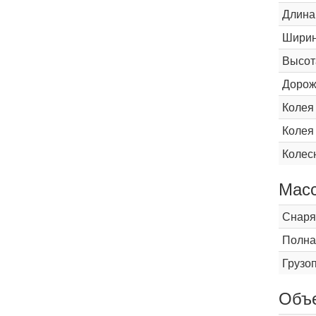
Длина
Шири
Высот
Дорож
Колея
Колея
Колес
Мас
Снаря
Полна
Грузо
Объ