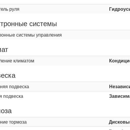
тель руля
Гидроус
тронные системы
ронные системы управления
мат
ление климатом
Кондици
еска
няя подвеска
Независ
я подвеска
Зависима
оза
ние тормоза
Дисковы