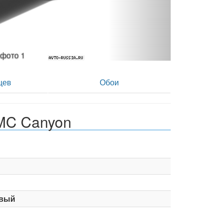
 - фото 2
цев
Обои
MC Canyon
вый