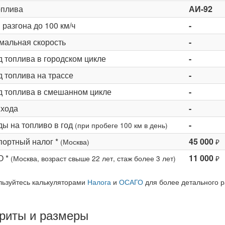
оплива
АИ-92
разгона до 100 км/ч
-
мальная скорость
-
д топлива в городском цикле
-
 топлива на трассе
-
д топлива в смешанном цикле
-
 хода
-
ды на топливо в год
-
(при пробеге 100 км в день)
портный налог *
45 000
(Москва)
₽
О *
11 000
(Москва, возраст свыше 22 лет, стаж более 3 лет)
₽
льзуйтесь калькуляторами
Налога
и
ОСАГО
для более детального р
риты и размеры