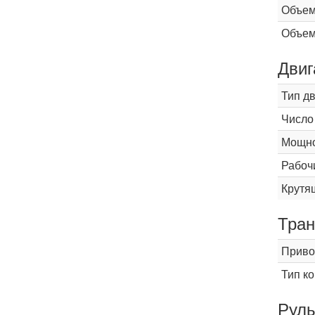
Объем
Объем
Двиг
Тип д
Число
Мощнос
Рабоч
Крутящ
Тран
Приво
Тип к
Рул