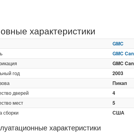
овные характеристики
GMC
ь
GMC Can
икация
GMC Cany
ьный год
2003
зова
Пикап
ество дверей
4
ество мест
5
а сборки
США
луатационные характеристики