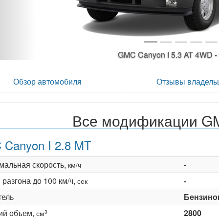
GMC Canyon I 5.3 AT 4WD
Обзор автомобиля
Отзывы владель
Все модификации G
Canyon I 2.8 MT
мальная скорость,
-
км/ч
разгона до 100 км/ч,
-
сек
тель
Бензино
ий объем,
2800
3
см