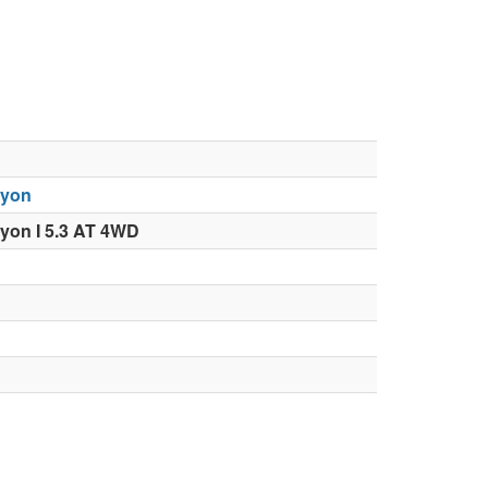
yon
on I 5.3 AT 4WD