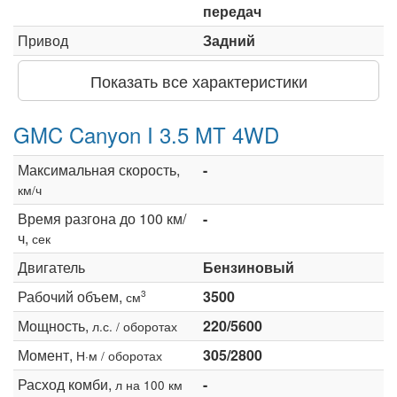
передач
Привод
Задний
Показать все характеристики
GMC Canyon I 3.5 MT 4WD
Максимальная скорость,
-
км/ч
Время разгона до 100 км/
-
ч,
сек
Двигатель
Бензиновый
Рабочий объем,
3500
3
см
Мощность,
220/5600
л.с. / оборотах
Момент,
305/2800
Н·м / оборотах
Расход комби,
-
л на 100 км