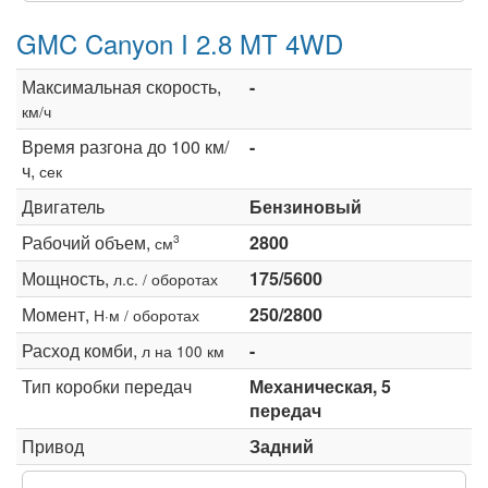
GMC Canyon I 2.8 MT 4WD
Максимальная скорость,
-
км/ч
Время разгона до 100 км/
-
ч,
сек
Двигатель
Бензиновый
Рабочий объем,
2800
3
см
Мощность,
175/5600
л.с. / оборотах
Момент,
250/2800
Н·м / оборотах
Расход комби,
-
л на 100 км
Тип коробки передач
Механическая, 5
передач
Привод
Задний