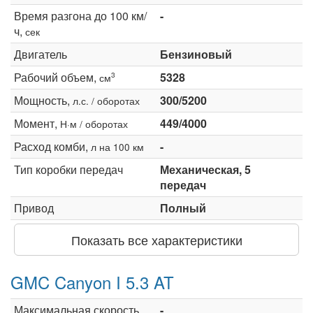
Время разгона до 100 км/
-
ч,
сек
Двигатель
Бензиновый
Рабочий объем,
5328
3
см
Мощность,
300/5200
л.с. / оборотах
Момент,
449/4000
Н·м / оборотах
Расход комби,
-
л на 100 км
Тип коробки передач
Механическая, 5
передач
Привод
Полный
Показать все характеристики
GMC Canyon I 5.3 AT
Максимальная скорость,
-