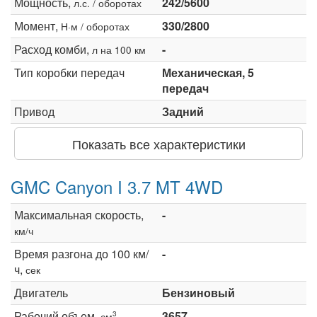
Мощность,
242/5600
л.с. / оборотах
Момент,
330/2800
Н·м / оборотах
Расход комби,
-
л на 100 км
Тип коробки передач
Механическая, 5
передач
Привод
Задний
Показать все характеристики
GMC Canyon I 3.7 MT 4WD
Максимальная скорость,
-
км/ч
Время разгона до 100 км/
-
ч,
сек
Двигатель
Бензиновый
Рабочий объем,
3657
3
см