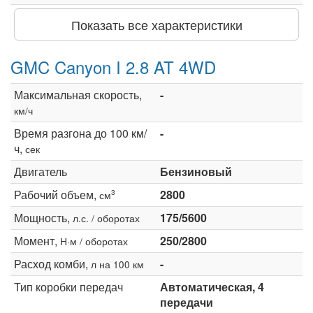
Показать все характеристики
GMC Canyon I 2.8 AT 4WD
Максимальная скорость,
-
км/ч
Время разгона до 100 км/
-
ч,
сек
Двигатель
Бензиновый
Рабочий объем,
2800
3
см
Мощность,
175/5600
л.с. / оборотах
Момент,
250/2800
Н·м / оборотах
Расход комби,
-
л на 100 км
Тип коробки передач
Автоматическая, 4
передачи