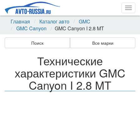
Togg
navig
Главная
Каталог авто
GMC
GMC Canyon
GMC Canyon I 2.8 MT
Поиск
Все марки
Технические
характеристики GMC
Canyon I 2.8 MT