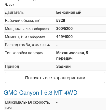
ч,
сек
Двигатель
Бензиновый
Рабочий объем,
5328
3
см
Мощность,
300/5200
л.с. / оборотах
Момент,
449/4000
Н·м / оборотах
Расход комби,
-
л на 100 км
Тип коробки передач
Механическая, 5
передач
Привод
Задний
Показать все характеристики
GMC Canyon I 5.3 MT 4WD
Максимальная скорость,
-
км/ч