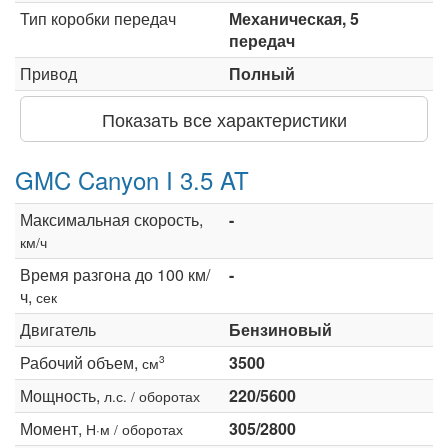
Тип коробки передач
Механическая, 5
передач
Привод
Полный
Показать все характеристики
GMC Canyon I 3.5 AT
Максимальная скорость,
-
км/ч
Время разгона до 100 км/
-
ч,
сек
Двигатель
Бензиновый
Рабочий объем,
3500
3
см
Мощность,
220/5600
л.с. / оборотах
Момент,
305/2800
Н·м / оборотах