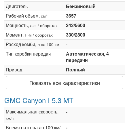
Двигатель
Бензиновый
Рабочий объем,
3657
3
см
Мощность,
242/5600
л.с. / оборотах
Момент,
330/2800
Н·м / оборотах
Расход комби,
-
л на 100 км
Тип коробки передач
Автоматическая, 4
передачи
Привод
Полный
Показать все характеристики
GMC Canyon I 5.3 MT
Максимальная скорость,
-
км/ч
Время разгона до 100 км/
-