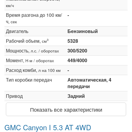
км/ч
Время разгона до 100 км/
-
ч,
сек
Двигатель
Бензиновый
Рабочий объем,
5328
3
см
Мощность,
300/5200
л.с. / оборотах
Момент,
449/4000
Н·м / оборотах
Расход комби,
-
л на 100 км
Тип коробки передач
Автоматическая, 4
передачи
Привод
Задний
Показать все характеристики
GMC Canyon I 5.3 AT 4WD