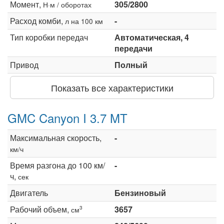
Момент,
305/2800
Н·м / оборотах
Расход комби,
-
л на 100 км
Тип коробки передач
Автоматическая, 4
передачи
Привод
Полный
Показать все характеристики
GMC Canyon I 3.7 MT
Максимальная скорость,
-
км/ч
Время разгона до 100 км/
-
ч,
сек
Двигатель
Бензиновый
Рабочий объем,
3657
3
см