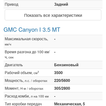
Привод
Задний
Показать все характеристики
GMC Canyon I 3.5 MT
Максимальная скорость,
-
км/ч
Время разгона до 100 км/
-
ч,
сек
Двигатель
Бензиновый
Рабочий объем,
3500
3
см
Мощность,
220/5600
л.с. / оборотах
Момент,
305/2800
Н·м / оборотах
Расход комби,
-
л на 100 км
Тип коробки передач
Механическая, 5