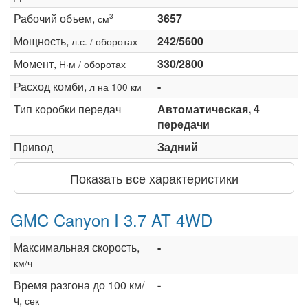
Рабочий объем,
3657
3
см
Мощность,
242/5600
л.с. / оборотах
Момент,
330/2800
Н·м / оборотах
Расход комби,
-
л на 100 км
Тип коробки передач
Автоматическая, 4
передачи
Привод
Задний
Показать все характеристики
GMC Canyon I 3.7 AT 4WD
Максимальная скорость,
-
км/ч
Время разгона до 100 км/
-
ч,
сек