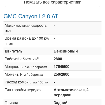
Показать все характеристики
GMC Canyon I 2.8 AT
Максимальная скорость,
-
км/ч
Время разгона до 100 км/
-
ч,
сек
Двигатель
Бензиновый
Рабочий объем,
2800
3
см
Мощность,
175/5600
л.с. / оборотах
Момент,
250/2800
Н·м / оборотах
Расход комби,
-
л на 100 км
Тип коробки передач
Автоматическая, 4
передачи
Привод
Задний