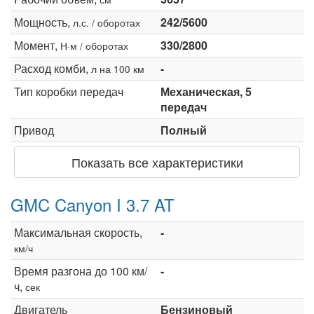
Мощность,
242/5600
л.с. / оборотах
Момент,
330/2800
Н·м / оборотах
Расход комби,
-
л на 100 км
Тип коробки передач
Механическая, 5
передач
Привод
Полный
Показать все характеристики
GMC Canyon I 3.7 AT
Максимальная скорость,
-
км/ч
Время разгона до 100 км/
-
ч,
сек
Двигатель
Бензиновый