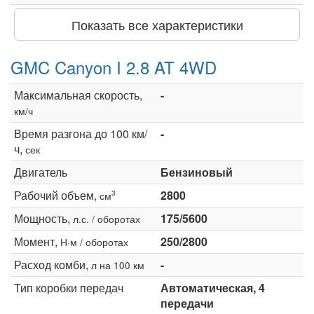
Показать все характеристики
GMC Canyon I 2.8 AT 4WD
Максимальная скорость,
-
км/ч
Время разгона до 100 км/
-
ч,
сек
Двигатель
Бензиновый
Рабочий объем,
2800
3
см
Мощность,
175/5600
л.с. / оборотах
Момент,
250/2800
Н·м / оборотах
Расход комби,
-
л на 100 км
Тип коробки передач
Автоматическая, 4
передачи