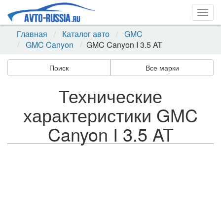
Togg
navig
Главная
Каталог авто
GMC
GMC Canyon
GMC Canyon I 3.5 AT
Поиск
Все марки
Технические
характеристики GMC
Canyon I 3.5 AT