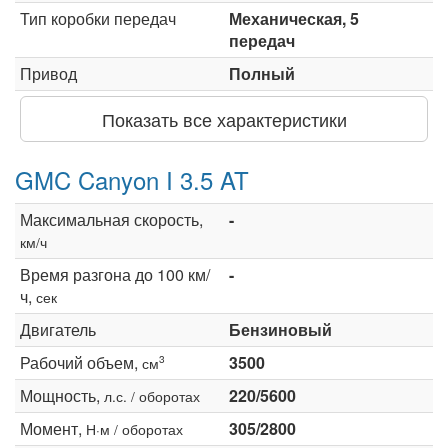
Тип коробки передач
Механическая, 5
передач
Привод
Полный
Показать все характеристики
GMC Canyon I 3.5 AT
Максимальная скорость,
-
км/ч
Время разгона до 100 км/
-
ч,
сек
Двигатель
Бензиновый
Рабочий объем,
3500
3
см
Мощность,
220/5600
л.с. / оборотах
Момент,
305/2800
Н·м / оборотах