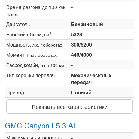
Время разгона до 100 км/
-
ч,
сек
Двигатель
Бензиновый
Рабочий объем,
5328
3
см
Мощность,
300/5200
л.с. / оборотах
Момент,
449/4000
Н·м / оборотах
Расход комби,
-
л на 100 км
Тип коробки передач
Механическая, 5
передач
Привод
Полный
Показать все характеристики
GMC Canyon I 5.3 AT
Максимальная скорость,
-