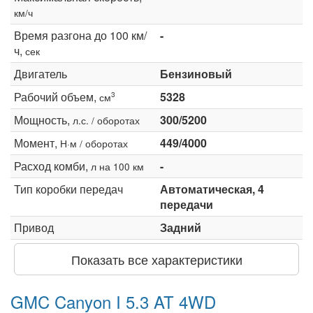
км/ч
Время разгона до 100 км/
-
ч,
сек
Двигатель
Бензиновый
Рабочий объем,
5328
3
см
Мощность,
300/5200
л.с. / оборотах
Момент,
449/4000
Н·м / оборотах
Расход комби,
-
л на 100 км
Тип коробки передач
Автоматическая, 4
передачи
Привод
Задний
Показать все характеристики
GMC Canyon I 5.3 AT 4WD