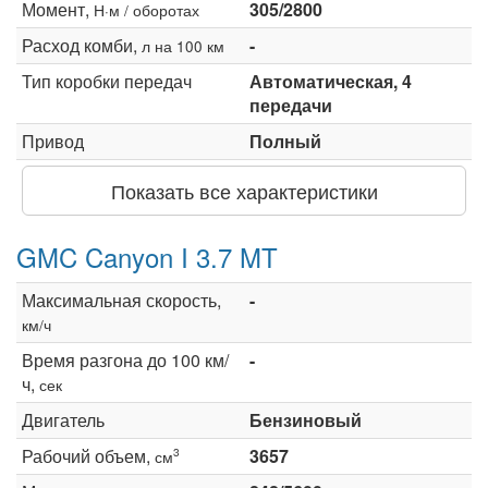
Момент,
305/2800
Н·м / оборотах
Расход комби,
-
л на 100 км
Тип коробки передач
Автоматическая, 4
передачи
Привод
Полный
Показать все характеристики
GMC Canyon I 3.7 MT
Максимальная скорость,
-
км/ч
Время разгона до 100 км/
-
ч,
сек
Двигатель
Бензиновый
Рабочий объем,
3657
3
см