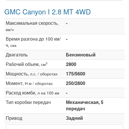
GMC Canyon I 2.8 MT 4WD
Максимальная скорость,
-
км/ч
Время разгона до 100 км/
-
ч,
сек
Двигатель
Бензиновый
Рабочий объем,
2800
3
см
Мощность,
175/5600
л.с. / оборотах
Момент,
250/2800
Н·м / оборотах
Расход комби,
-
л на 100 км
Тип коробки передач
Механическая, 5
передач
Привод
Задний