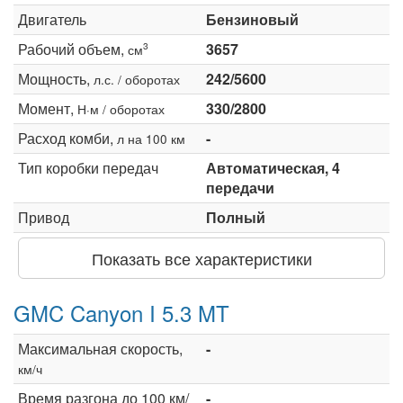
Двигатель
Бензиновый
Рабочий объем,
3657
3
см
Мощность,
242/5600
л.с. / оборотах
Момент,
330/2800
Н·м / оборотах
Расход комби,
-
л на 100 км
Тип коробки передач
Автоматическая, 4
передачи
Привод
Полный
Показать все характеристики
GMC Canyon I 5.3 MT
Максимальная скорость,
-
км/ч
Время разгона до 100 км/
-