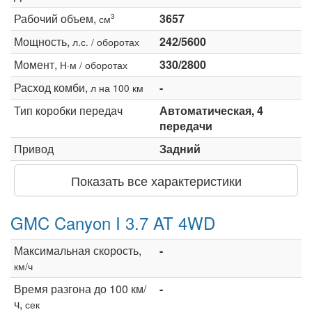
Рабочий объем,
3657
3
см
Мощность,
242/5600
л.с. / оборотах
Момент,
330/2800
Н·м / оборотах
Расход комби,
-
л на 100 км
Тип коробки передач
Автоматическая, 4
передачи
Привод
Задний
Показать все характеристики
GMC Canyon I 3.7 AT 4WD
Максимальная скорость,
-
км/ч
Время разгона до 100 км/
-
ч,
сек