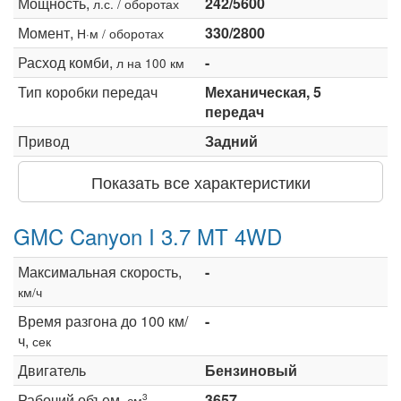
Мощность,
242/5600
л.с. / оборотах
Момент,
330/2800
Н·м / оборотах
Расход комби,
-
л на 100 км
Тип коробки передач
Механическая, 5
передач
Привод
Задний
Показать все характеристики
GMC Canyon I 3.7 MT 4WD
Максимальная скорость,
-
км/ч
Время разгона до 100 км/
-
ч,
сек
Двигатель
Бензиновый
Рабочий объем,
3657
3
см