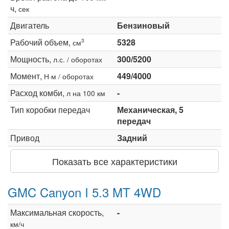
ч,
сек
Двигатель
Бензиновый
Рабочий объем,
5328
3
см
Мощность,
300/5200
л.с. / оборотах
Момент,
449/4000
Н·м / оборотах
Расход комби,
-
л на 100 км
Тип коробки передач
Механическая, 5
передач
Привод
Задний
Показать все характеристики
GMC Canyon I 5.3 MT 4WD
Максимальная скорость,
-
км/ч