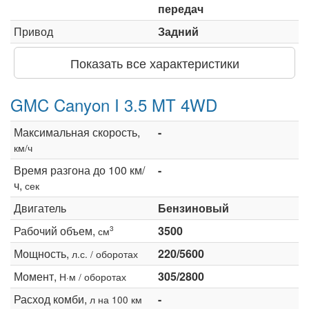
передач
Привод
Задний
Показать все характеристики
GMC Canyon I 3.5 MT 4WD
Максимальная скорость,
-
км/ч
Время разгона до 100 км/
-
ч,
сек
Двигатель
Бензиновый
Рабочий объем,
3500
3
см
Мощность,
220/5600
л.с. / оборотах
Момент,
305/2800
Н·м / оборотах
Расход комби,
-
л на 100 км