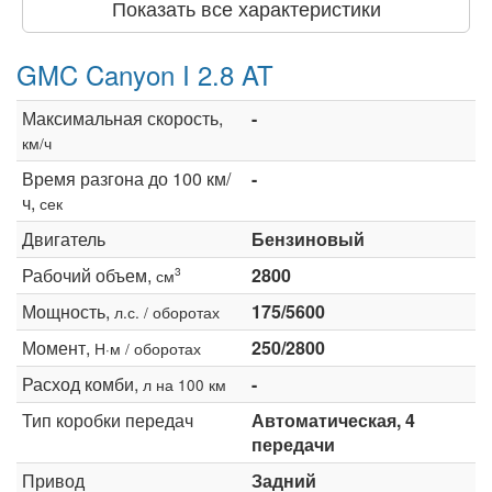
Показать все характеристики
GMC Canyon I 2.8 AT
Максимальная скорость,
-
км/ч
Время разгона до 100 км/
-
ч,
сек
Двигатель
Бензиновый
Рабочий объем,
2800
3
см
Мощность,
175/5600
л.с. / оборотах
Момент,
250/2800
Н·м / оборотах
Расход комби,
-
л на 100 км
Тип коробки передач
Автоматическая, 4
передачи
Привод
Задний