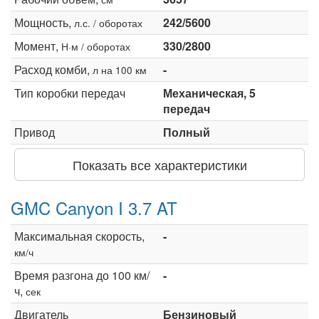
Мощность,
242/5600
л.с. / оборотах
Момент,
330/2800
Н·м / оборотах
Расход комби,
-
л на 100 км
Тип коробки передач
Механическая, 5
передач
Привод
Полный
Показать все характеристики
GMC Canyon I 3.7 AT
Максимальная скорость,
-
км/ч
Время разгона до 100 км/
-
ч,
сек
Двигатель
Бензиновый