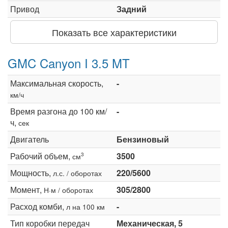
Привод
Задний
Показать все характеристики
GMC Canyon I 3.5 MT
Максимальная скорость,
-
км/ч
Время разгона до 100 км/
-
ч,
сек
Двигатель
Бензиновый
Рабочий объем,
3500
3
см
Мощность,
220/5600
л.с. / оборотах
Момент,
305/2800
Н·м / оборотах
Расход комби,
-
л на 100 км
Тип коробки передач
Механическая, 5