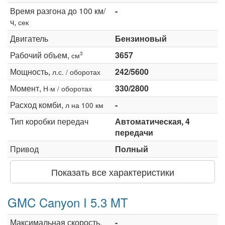
Время разгона до 100 км/
-
ч,
сек
Двигатель
Бензиновый
Рабочий объем,
3657
3
см
Мощность,
242/5600
л.с. / оборотах
Момент,
330/2800
Н·м / оборотах
Расход комби,
-
л на 100 км
Тип коробки передач
Автоматическая, 4
передачи
Привод
Полный
Показать все характеристики
GMC Canyon I 5.3 MT
Максимальная скорость,
-