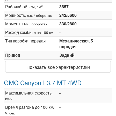
Рабочий объем,
3657
3
см
Мощность,
242/5600
л.с. / оборотах
Момент,
330/2800
Н·м / оборотах
Расход комби,
-
л на 100 км
Тип коробки передач
Механическая, 5
передач
Привод
Задний
Показать все характеристики
GMC Canyon I 3.7 MT 4WD
Максимальная скорость,
-
км/ч
Время разгона до 100 км/
-
ч,
сек