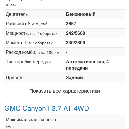
ч,
сек
Двигатель
Бензиновый
Рабочий объем,
3657
3
см
Мощность,
242/5600
л.с. / оборотах
Момент,
330/2800
Н·м / оборотах
Расход комби,
-
л на 100 км
Тип коробки передач
Автоматическая, 4
передачи
Привод
Задний
Показать все характеристики
GMC Canyon I 3.7 AT 4WD
Максимальная скорость,
-
км/ч