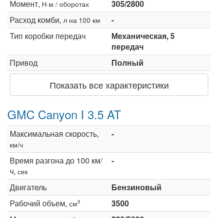
Момент,
305/2800
Н·м / оборотах
Расход комби,
-
л на 100 км
Тип коробки передач
Механическая, 5
передач
Привод
Полный
Показать все характеристики
GMC Canyon I 3.5 AT
Максимальная скорость,
-
км/ч
Время разгона до 100 км/
-
ч,
сек
Двигатель
Бензиновый
Рабочий объем,
3500
3
см