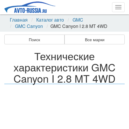
Togg
navig
Главная
Каталог авто
GMC
GMC Canyon
GMC Canyon I 2.8 MT 4WD
Поиск
Все марки
Технические
характеристики GMC
Canyon I 2.8 MT 4WD