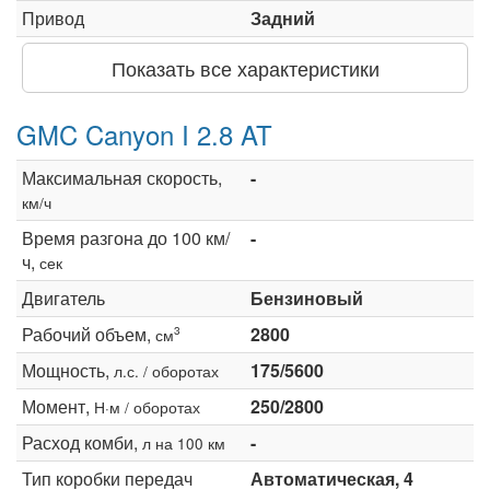
Привод
Задний
Показать все характеристики
GMC Canyon I 2.8 AT
Максимальная скорость,
-
км/ч
Время разгона до 100 км/
-
ч,
сек
Двигатель
Бензиновый
Рабочий объем,
2800
3
см
Мощность,
175/5600
л.с. / оборотах
Момент,
250/2800
Н·м / оборотах
Расход комби,
-
л на 100 км
Тип коробки передач
Автоматическая, 4