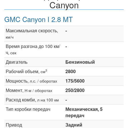
Canyon
GMC Canyon I 2.8 MT
Максимальная скорость,
-
км/ч
Время разгона до 100 км/
-
ч,
сек
Двигатель
Бензиновый
Рабочий объем,
2800
3
см
Мощность,
175/5600
л.с. / оборотах
Момент,
250/2800
Н·м / оборотах
Расход комби,
-
л на 100 км
Тип коробки передач
Механическая, 5
передач
Привод
Задний