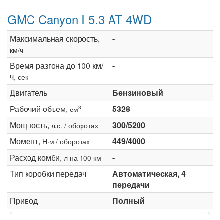
GMC Canyon I 5.3 AT 4WD
Максимальная скорость,
-
км/ч
Время разгона до 100 км/
-
ч,
сек
Двигатель
Бензиновый
Рабочий объем,
5328
3
см
Мощность,
300/5200
л.с. / оборотах
Момент,
449/4000
Н·м / оборотах
Расход комби,
-
л на 100 км
Тип коробки передач
Автоматическая, 4
передачи
Привод
Полный