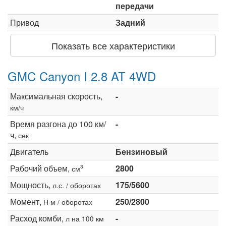
передачи
Привод
Задний
Показать все характеристики
GMC Canyon I 2.8 AT 4WD
Максимальная скорость,
-
км/ч
Время разгона до 100 км/
-
ч,
сек
Двигатель
Бензиновый
Рабочий объем,
2800
3
см
Мощность,
175/5600
л.с. / оборотах
Момент,
250/2800
Н·м / оборотах
Расход комби,
-
л на 100 км