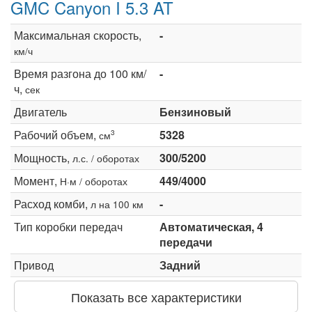
GMC Canyon I 5.3 AT
Максимальная скорость,
-
км/ч
Время разгона до 100 км/
-
ч,
сек
Двигатель
Бензиновый
Рабочий объем,
5328
3
см
Мощность,
300/5200
л.с. / оборотах
Момент,
449/4000
Н·м / оборотах
Расход комби,
-
л на 100 км
Тип коробки передач
Автоматическая, 4
передачи
Привод
Задний
Показать все характеристики