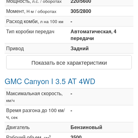
Мощность,
220/5600
л.с. / оборотах
Момент,
305/2800
Н·м / оборотах
Расход комби,
-
л на 100 км
Тип коробки передач
Автоматическая, 4
передачи
Привод
Задний
Показать все характеристики
GMC Canyon I 3.5 AT 4WD
Максимальная скорость,
-
км/ч
Время разгона до 100 км/
-
ч,
сек
Двигатель
Бензиновый
Рабочий объем,
3500
3
см