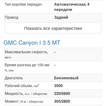
Тип коробки передач
Автоматическая, 4
передачи
Привод
Задний
Показать все характеристики
GMC Canyon I 3.5 MT
Максимальная скорость,
-
км/ч
Время разгона до 100 км/
-
ч,
сек
Двигатель
Бензиновый
Рабочий объем,
3500
3
см
Мощность,
220/5600
л.с. / оборотах
Момент,
305/2800
Н·м / оборотах