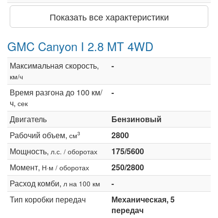
Показать все характеристики
GMC Canyon I 2.8 MT 4WD
Максимальная скорость,
-
км/ч
Время разгона до 100 км/
-
ч,
сек
Двигатель
Бензиновый
Рабочий объем,
2800
3
см
Мощность,
175/5600
л.с. / оборотах
Момент,
250/2800
Н·м / оборотах
Расход комби,
-
л на 100 км
Тип коробки передач
Механическая, 5
передач