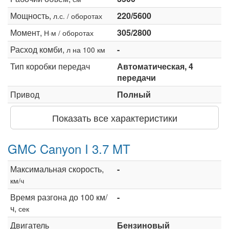
Мощность,
220/5600
л.с. / оборотах
Момент,
305/2800
Н·м / оборотах
Расход комби,
-
л на 100 км
Тип коробки передач
Автоматическая, 4
передачи
Привод
Полный
Показать все характеристики
GMC Canyon I 3.7 MT
Максимальная скорость,
-
км/ч
Время разгона до 100 км/
-
ч,
сек
Двигатель
Бензиновый