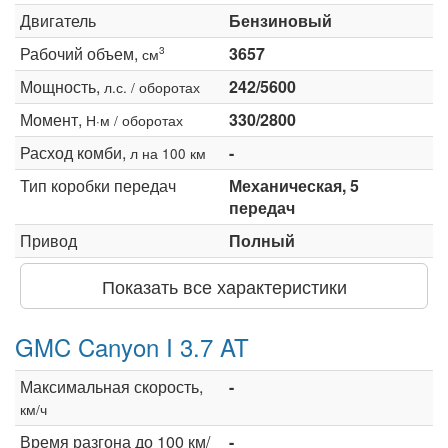
Двигатель
Бензиновый
Рабочий объем,
3657
3
см
Мощность,
242/5600
л.с. / оборотах
Момент,
330/2800
Н·м / оборотах
Расход комби,
-
л на 100 км
Тип коробки передач
Механическая, 5
передач
Привод
Полный
Показать все характеристики
GMC Canyon I 3.7 AT
Максимальная скорость,
-
км/ч
Время разгона до 100 км/
-