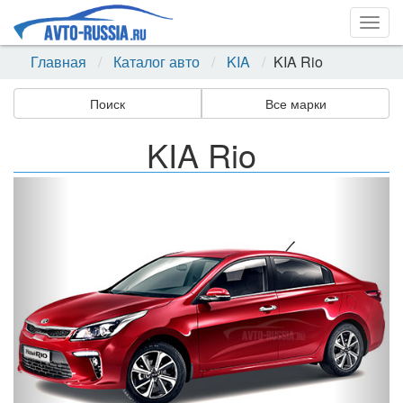
Togg
navig
Главная
Каталог авто
KIA
KIA Rio
Поиск
Все марки
KIA Rio
Назад
Впер