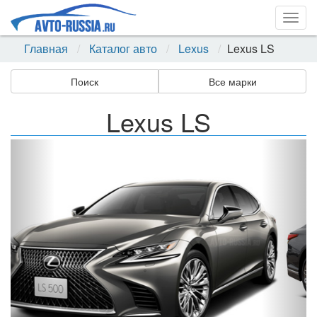
Togg
navig
Главная
Каталог авто
Lexus
Lexus LS
Поиск
Все марки
Lexus LS
Назад
Впер