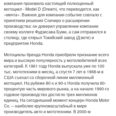
компания произвела настоящий полноценный
мотоцикл - Model D (Dream), что переводится, как
«мечта». Важное для компании событие совпало с
принятием решения Соичиро о расширении
производства: он доверил управление компании
своему коллеге Фудзисава Буми, а сам отправился в
столицу, где открыл Токийский завод (Дзюте) и
предприятие Honda.
Мотоциклы бренда Honda приобрели признание всего
мира и высокую популярность у мотолюбителей всех
категорий. К 1961 году Honda выпускала уже по 100
тыс. мототехники в месяц, а спустя 7 лет в 1968-м в
США съехал со сборочной линии миллионный
мотоцикл. На рубеже 80-х и 90-x Honda получила 60-
процентую часть мирового рынка, а на начало 1990-го
годовое производство достигло трех миллионов
единиц. На сегодняшний момент концерн Honda Motor
Co. – наиболее крупномасштабный в мире
производитель авто и мототехники. В 2000-м