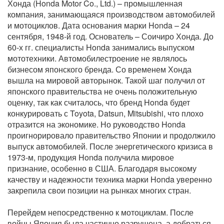
Хонда (Honda Motor Co., Ltd.) – промышленная
компания, занимающаяся производством автомобилей
и мотоциклов. Дата основания марки Honda – 24
сентября, 1948-й год. Основатель – Соичиро Хонда. До
60-х гг. специалисты Honda занимались выпуском
мототехники. Автомобилестроение не являлось
бизнесом японского бренда. Со временем Хонда
вышла на мировой авторынок. Такой шаг получил от
японского правительства не очень положительную
оценку, так как считалось, что бренд Honda будет
конкурировать с Toyota, Datsun, Mitsubishi, что плохо
отразится на экономике. Но руководство Honda
проигнорировало правительство Японии и продолжило
выпуск автомобилей. После энергетического кризиса в
1973-м, продукция Honda получила мировое
признание, особенно в США. Благодаря высокому
качеству и надежности техника марки Honda уверенно
закрепила свои позиции на рынках многих стран.
Перейдем непосредственно к мотоциклам. После
войны Япония была частично разрушена, а добраться