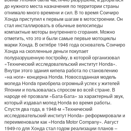
до нужного места назначения по территории страны
отнимало много времени и сил. В то время Соичиро
Хонда приступил к первым шагам в мотостроении. Он
стал инсталлировать в обычные велосипеды
компактные моторы внутреннего сгорания. Можно
отметить, что это и были самые первые мотоциклы
марки Хонда. В октябре 1946 года основатель Соичиро
Хонда на скопленные деньги покупает
полуразрушенную постройку, в которой организовал
«Технический исследовательский институт Honda».
Внутри этого здания кипела работа по становлению
«на ноги» концерна Honda. Новосозданная модель
мопеда Honda приобрела огромный успех у жителей
Японии и пользовалась спросом во всей стране. В
народе её прозвали «Бата-Бата» за характерный звук,
который издавал мопед Honda во время работы.
Спустя два года, в 1948-м «Технический
исследовательский институт Honda» реформировали и
переименовали как «Honda Motor Company». Август
1949-го для Хонда стал годом реализации планов –