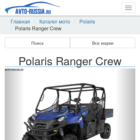
Togg
navig
Главная
Каталог мото
Polaris
Polaris Ranger Crew
Поиск
Все марки
Polaris Ranger Crew
Назад
Впер