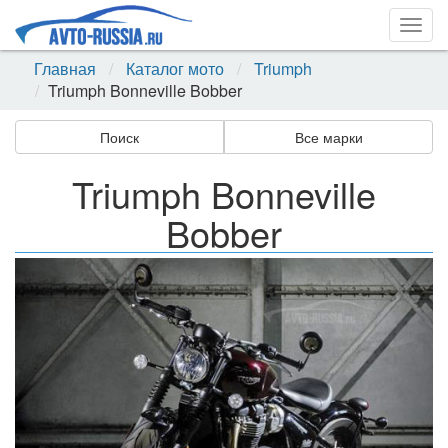
Togg
navig
Главная
Каталог мото
Triumph
Triumph Bonneville Bobber
Поиск
Все марки
Triumph Bonneville
Bobber
Назад
Впер