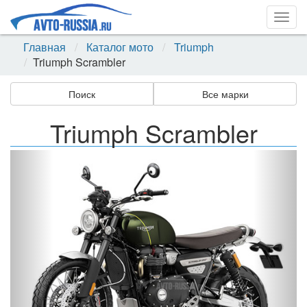
Togg
navig
Главная
Каталог мото
Triumph
Triumph Scrambler
Поиск
Все марки
Triumph Scrambler
Назад
Впер