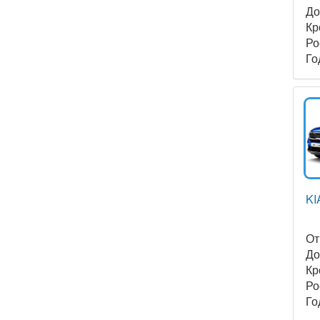
Д
Кр
Ро
Го
KI
О
Д
Кр
Ро
Го