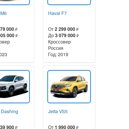
 M6
Haval F7
179 000
От
2 299 000
₽
₽
405 000
До
3 079 000
₽
₽
овер
Кроссовер
Россия
2023
Год: 2019
r Dashing
Jetta VS5
339 900
От
1 990 000
₽
₽