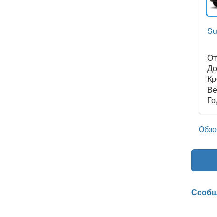
Su
О
Д
Кр
Ве
Го
Обзо
Сообщ