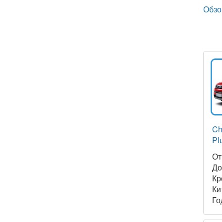
Обзо
Ch
Pl
О
Д
Кр
Ки
Го