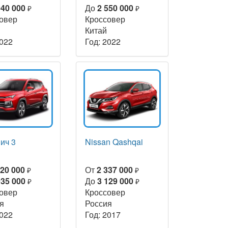
040 000
До
2 550 000
₽
₽
овер
Кроссовер
Китай
2022
Год: 2022
ич 3
Nissan Qashqai
220 000
От
2 337 000
₽
₽
935 000
До
3 129 000
₽
₽
овер
Кроссовер
я
Россия
2022
Год: 2017