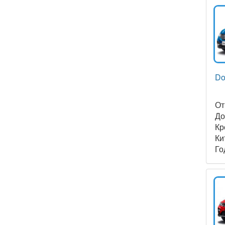
Do
О
Д
Кр
Ки
Го