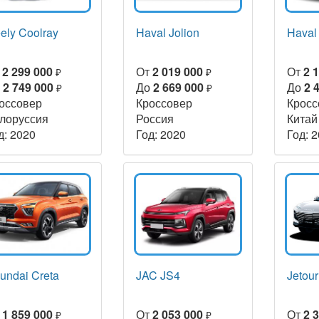
ely Coolray
Haval Jolion
Haval
т
2 299 000
От
2 019 000
От
2 
₽
₽
о
2 749 000
До
2 669 000
До
2 
₽
₽
оссовер
Кроссовер
Кросс
лоруссия
Россия
Китай
д: 2020
Год: 2020
Год: 
undai Creta
JAC JS4
Jetou
т
1 859 000
От
2 053 000
От
2 
₽
₽