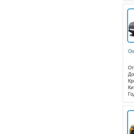
Om
О
Д
Кр
Ки
Го