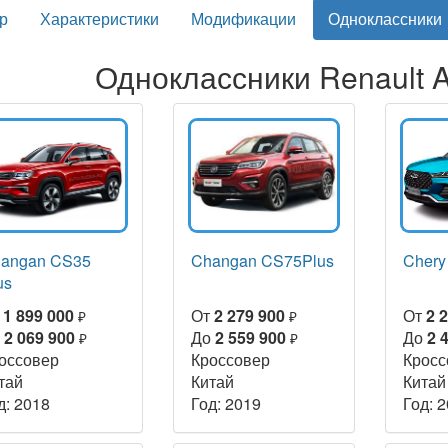
р
Характеристики
Модификации
Одноклассники
Одноклассники Renault A
angan CS35
Changan CS75Plus
Chery
us
т
1 899 000
От
2 279 900
От
2 
₽
₽
о
2 069 900
До
2 559 900
До
2 
₽
₽
оссовер
Кроссовер
Кросс
тай
Китай
Китай
д: 2018
Год: 2019
Год: 