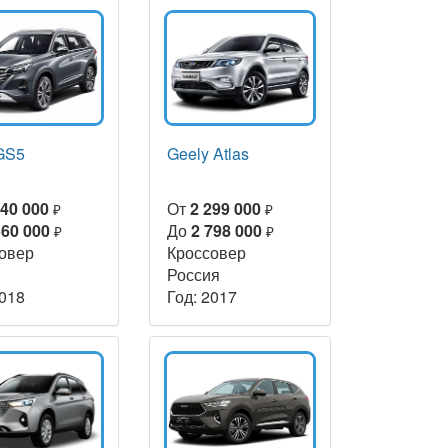
GS5
Geely Atlas
340 000
От
2 299 000
₽
₽
560 000
До
2 798 000
₽
₽
овер
Кроссовер
Россия
2018
Год: 2017