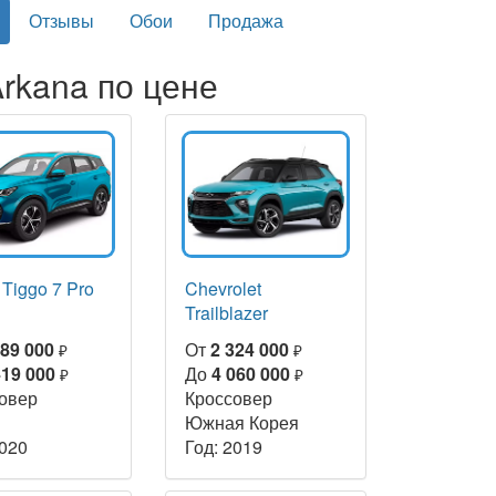
Отзывы
Обои
Продажа
rkana по цене
 Tiggo 7 Pro
Chevrolet
Trailblazer
289 000
От
2 324 000
₽
₽
419 000
До
4 060 000
₽
₽
овер
Кроссовер
Южная Корея
2020
Год: 2019