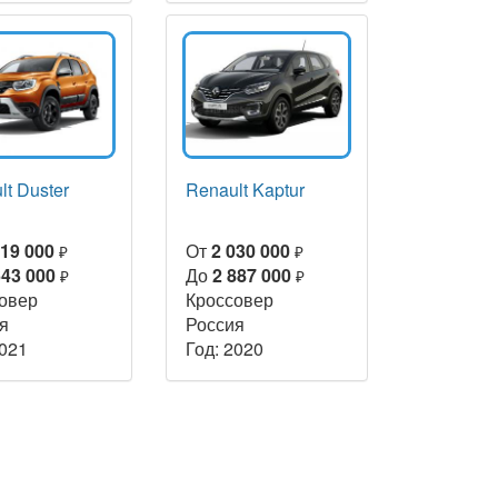
lt Duster
Renault Kaptur
019 000
От
2 030 000
₽
₽
643 000
До
2 887 000
₽
₽
овер
Кроссовер
я
Россия
2021
Год: 2020