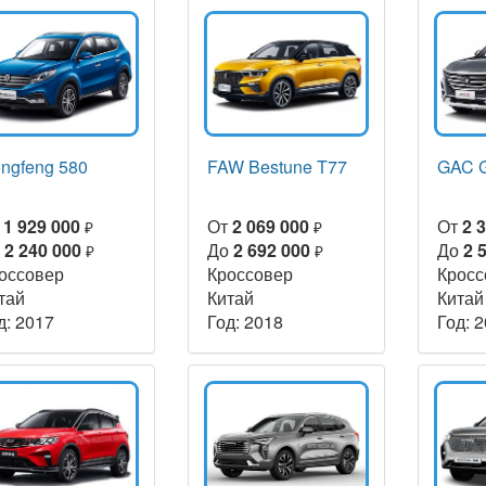
ngfeng 580
FAW Bestune T77
GAC 
т
1 929 000
От
2 069 000
От
2 
₽
₽
о
2 240 000
До
2 692 000
До
2 
₽
₽
оссовер
Кроссовер
Кросс
тай
Китай
Китай
д: 2017
Год: 2018
Год: 