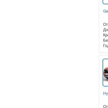
Ge
О
Д
Кр
Бе
Го
Hy
О