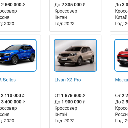
о
2 660 000
До
2 305 000
До
3 
₽
₽
оссовер
Кроссовер
Кросс
ссия
Китай
Китай
д: 2020
Год: 2022
Год: 
A Seltos
Livan X3 Pro
Москв
т
2 110 000
От
1 879 900
От
2 
₽
₽
о
3 400 000
До
1 900 000
До
2 
₽
₽
оссовер
Кроссовер
Кросс
ссия
Китай
Росси
д: 2020
Год: 2022
Год: 