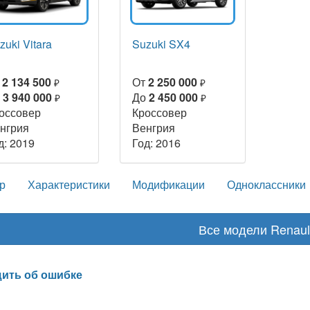
zuki Vitara
Suzuki SX4
т
2 134 500
От
2 250 000
₽
₽
о
3 940 000
До
2 450 000
₽
₽
оссовер
Кроссовер
нгрия
Венгрия
д: 2019
Год: 2016
р
Характеристики
Модификации
Одноклассники
Все модели Renaul
ить об ошибке