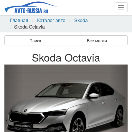
Togg
navig
Главная
Каталог авто
Skoda
Skoda Octavia
Поиск
Все марки
Skoda Octavia
Назад
Впер